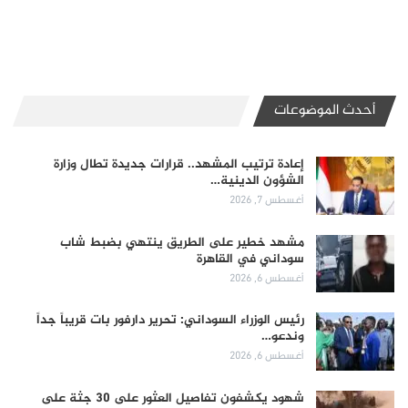
أحدث الموضوعات
إعادة ترتيب المشهد.. قرارات جديدة تطال وزارة
الشؤون الدينية…
أغسطس 7, 2026
مشهد خطير على الطريق ينتهي بضبط شاب
سوداني في القاهرة
أغسطس 6, 2026
رئيس الوزراء السوداني: تحرير دارفور بات قريباً جداً
وندعو…
أغسطس 6, 2026
شهود يكشفون تفاصيل العثور على 30 جثة على