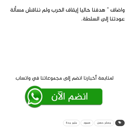
واضاف ” هدفنا حاليا إيقاف الحرب ولم نناقش مسألة
عودتنا إلى السلطة.
جعفر حسن
صمود
منبر جدة