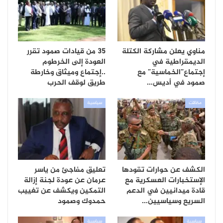
مناوي يعلن مشاركة الكتلة
35 من قيادات صمود تقرر
الديمقراطية في
العودة إلى الخرطوم
إجتماع”الخماسية” مع
..إجتماع وميثاق وخارطة
صمود في أديس…
طريق لوقف الحرب
مقالات
سياسية
الكشف عن حوارات تقودها
تعليق مفاجئ من ياسر
الإستخبارات العسكرية مع
عرمان عن عودة لجنة إزالة
قادة ميدانيين في الدعم
التمكين ويكشف عن تغييب
السريع وسياسيين…
حمدوك وصمود
سياسية
سياسية