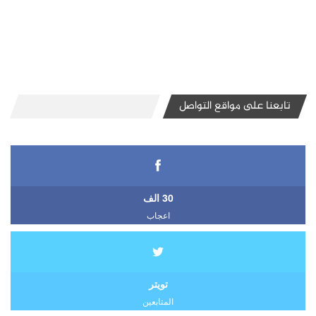
تابعنا على مواقع التواصل
30 الف
اعجاب
تويتر
المتابعين