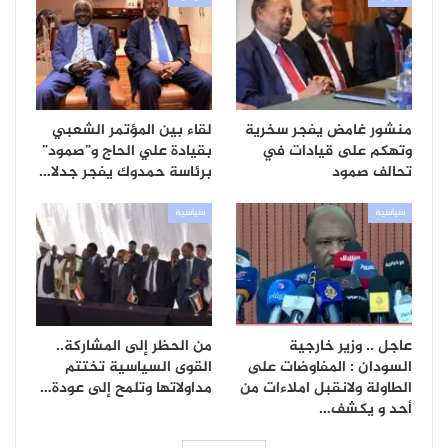
منشور غامض يفجر سخرية
لقاء بين المؤتمر الشعبي
وتهكم على قيادات في
بقيادة علي الحاج و”صمود”
تحالف صمود
برئاسة حمدوك يفجر جدلا…
سياسية
سياسية
عاجل .. وزير خارجية
من الحظر إلى المشاركة..
السودان : المفاوضات على
القوى السياسية تختتم
الطاولة ولانقبل املاءات من
مداولاتها وتلمح إلى عودة…
أحد و يكشف…