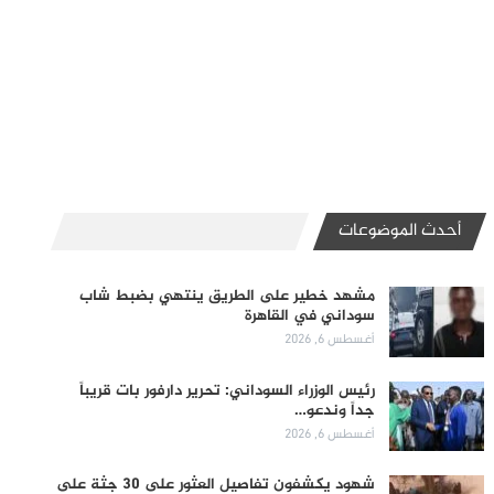
أحدث الموضوعات
مشهد خطير على الطريق ينتهي بضبط شاب
سوداني في القاهرة
أغسطس 6, 2026
رئيس الوزراء السوداني: تحرير دارفور بات قريباً
جداً وندعو…
أغسطس 6, 2026
شهود يكشفون تفاصيل العثور على 30 جثة على