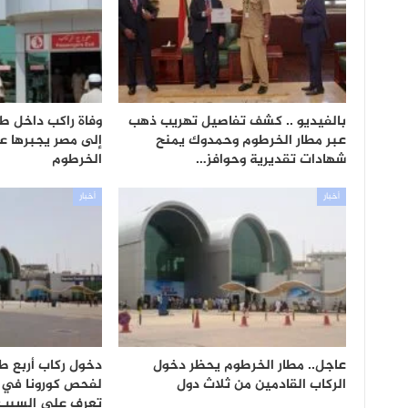
بالفيديو .. كشف تفاصيل تهريب ذهب
وفاة راكب داخل ط
عبر مطار الخرطوم وحمدوك يمنح
إلى مصر يجبرها عل
شهادات تقديرية وحوافز…
الخرطوم
أخبار
أخبار
عاجل.. مطار الخرطوم يحظر دخول
دخول ركاب أربع ط
الركاب القادمين من ثلاث دول
لفحص كورونا في م
تعرف على السبب