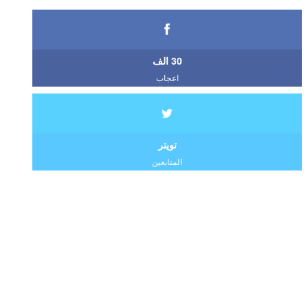
30 الف
اعجاب
تويتر
المتابعين