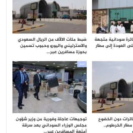
ائرة سودانية متجهة
ضبط مئات الالآف من الريال السعودي
ى العودة إلى مطار
والاسترليني واليورو وحبوب تسمين
بحوزة مسافرين عبر…
أخبار
ائرات دون الخضوع
توجيهات عاجلة وفورية من وزير شؤون
طار الخرطوم..
مجلس الوزراء السوداني بعد سرقة
أمتعة المسافرين عبر…