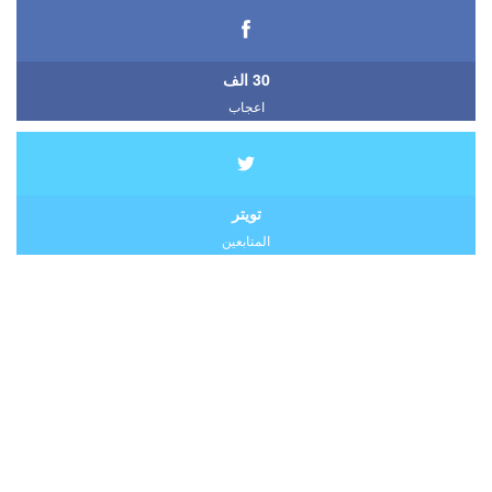
30 الف
اعجاب
تويتر
المتابعين