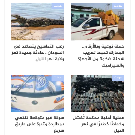
حوادث
حوادث
حملة نوعية وبالأرقام..
رعب التماسيح يتصاعد في
الجمارك تحبط تهريب
السودان.. حادثة جديدة تهز
شحنة ضخمة من الأجهزة
ولاية نهر النيل
والسيراميك
حوادث
حوادث
عملية أمنية محكمة تُفشل
سرقة غير متوقعة تنتهي
مخططًا خطيرًا في نهر
بمطاردة مثيرة على طريق
النيل
سريع