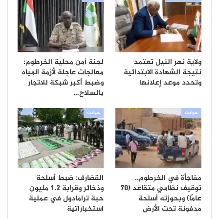
ولاية نهر النيل تعتمد
لجنة أمن محلية الخرطوم:
نتيجة الشهادة الابتدائية
معالجات عاجلة لأزمة المياه
وتحدد موعد إعلانها
وضبط أكبر شبكة للاتجار
بالسلاح…
حوادث
حوادث
مفاجأة في الخرطوم..
القضارف: ضبط أسلحة
توقيف نظامي متقاعد (70
وذخائر وقرابة 1.2 مليون
عامًا) وبحوزته أسلحة
حبة ترامادول في عملية
مدفونة تحت الأرض
استخباراتية