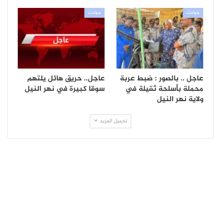
حوادث
حوادث
عاجل .. بالصور : ضبط عربة
عاجل.. حريق هائل يلتهم
محملة بأسلحة ثقيلة في
سوقا كبيرة في نهر النيل
ولاية نهر النيل
تحميل المزيد