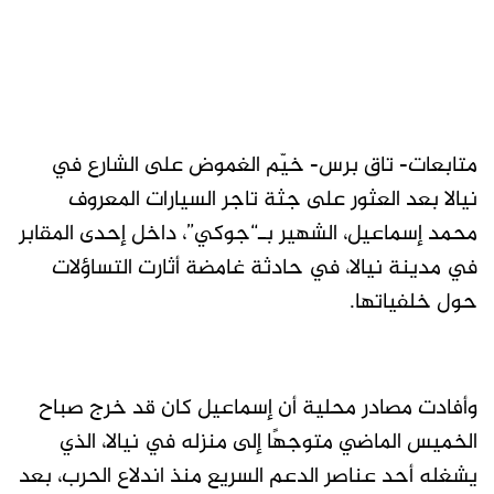
متابعات- تاق برس- خيّم الغموض على الشارع في
نيالا بعد العثور على جثة تاجر السيارات المعروف
محمد إسماعيل، الشهير بـ“جوكي”، داخل إحدى المقابر
في مدينة نيالا، في حادثة غامضة أثارت التساؤلات
حول خلفياتها.
وأفادت مصادر محلية أن إسماعيل كان قد خرج صباح
الخميس الماضي متوجهًا إلى منزله في نيالا، الذي
يشغله أحد عناصر الدعم السريع منذ اندلاع الحرب، بعد