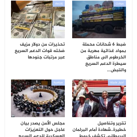
حوادث
إقتصاد
ضبط 6 شحانات محملة
تحذيرات من دولار مزيف
بمواد غذائية مهربة من
ضخته قوات الدعم السريع
الخرطوم الى مناطق
عبر مرتبات جنودها
سيطرة الدعم السريع
والقبض…
أخبار عاجلة
سياسية
تقرير وتفاصيل
مجلس الأمن يصدر بيان
خطيرة..شهادة أمام البرلمان
عاجل حول التعزيزات
البريطاني تكشف خيوط
العسكرية للدعم السريع