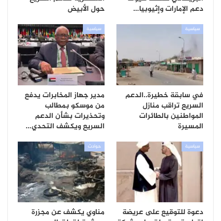
دعم الإمارات وإثيوبيا…
حول الأبيض
سياسية
سياسية
في سابقة خطيرة..الدعم
مدير جهاز المخابرات يدفع
السريع تراقب منازل
من موسكو بمطالب
المواطنين بالطائرات
وتحذيرات بشأن الدعم
المسيرة
السريع ويكشف التحدي…
سياسية
حوادث
دعوة للتوقيع على عريضة
مناوي يكشف عن مجزرة