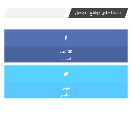
تابعنا على مواقع التواصل
30 الف
اعجاب
تويتر
المتابعين