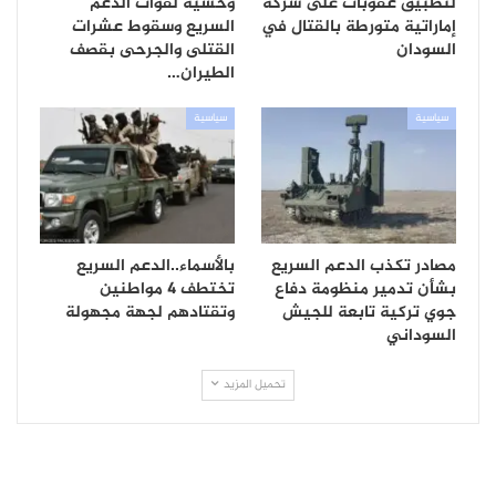
لتطبيق عقوبات على شركة
وحشية لقوات الدعم
إماراتية متورطة بالقتال في
السريع وسقوط عشرات
السودان
القتلى والجرحى بقصف
الطيران…
سياسية
سياسية
مصادر تكذب الدعم السريع
بالأسماء..الدعم السريع
بشأن تدمير منظومة دفاع
تختطف 4 مواطنين
جوي تركية تابعة للجيش
وتقتادهم لجهة مجهولة
السوداني
تحميل المزيد