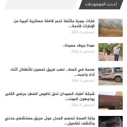
أحدث الموضوعات
غارات جوية مكثفة تدمر قافلة عسكرية كبيرة من
الإمارات قادمة…
أغسطس 6, 2026
عودة بروف حميدة..
أغسطس 6, 2026
صدمة في كسلا.. نهب فريق تحصين للأطفال أثناء
أداء واجبه…
أغسطس 5, 2026
شبكة أطباء السودان تدق ناقوس الخطر: مرضى الكلى
يواجهون الموت…
أغسطس 5, 2026
وزارة الصحة تحسم الجدل حول حريق مستشفى مدني
وتكشف تفاصيل…