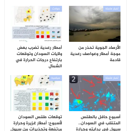
أخبار عاجلة
حوادث
الأرصاد الجوية تحذر من
أمطار رعدية تضرب بعض
موجة أمطار وعواصف رعدية
ولايات السودان وتوقعات
قادمة
بارتفاع درجات الحرارة في
الشمال
أخبار عاجلة
سياسية
أسبوع حافل بالطقس
توقعات طقس السودان
المتقلب في السودان..
لأسبوع: أمطار غزيرة وحرارة
سيول في بدايته وحرارة
مرتفعة وتحذيرات من سيول