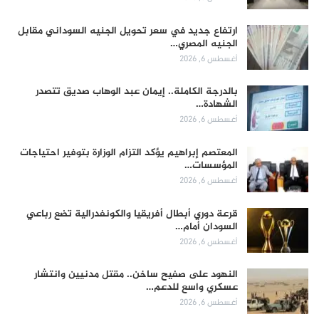
ارتفاع جديد في سعر تحويل الجنيه السوداني مقابل
الجنيه المصري…
أغسطس 6, 2026
بالدرجة الكاملة.. إيمان عبد الوهاب صديق تتصدر
الشهادة…
أغسطس 6, 2026
المعتصم إبراهيم يؤكد التزام الوزارة بتوفير احتياجات
المؤسسات…
أغسطس 6, 2026
قرعة دوري أبطال أفريقيا والكونفدرالية تضع رباعي
السودان أمام…
أغسطس 6, 2026
النهود على صفيح ساخن.. مقتل مدنيين وانتشار
عسكري واسع للدعم…
أغسطس 6, 2026