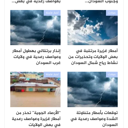
وجنوب السودان…
بعواصف رعدية في بعض…
حوادث
أخبار عاجلة
أمطار غزيرة مرتقبة في
إنذار برتقالي بهطول أمطار
بعض الولايات وتحذيرات من
وعواصف رعدية في ولايات
نشاط رياح شمال السودان
غرب السودان
حوادث
أخبار عاجلة
توقعات بأمطار متفاوتة
“الأرصاد الجوية” تحذر من
الشدة وعواصف رعدية في
أمطار غزيرة وعواصف رعدية
السودان
في بعض الولايات