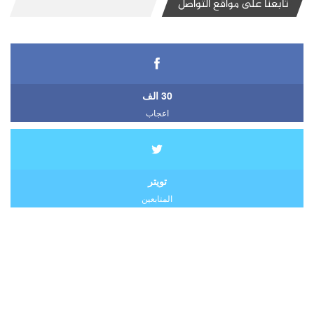
تابعنا على مواقع التواصل
30 الف
اعجاب
تويتر
المتابعين