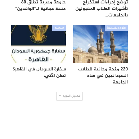
توضّح إجراءات استخراج
جامعة مصرية تطلق 60
تأشيرات الطلاب المقبولين
منحة مجانية لـ”الوافدين”
بالجامعات…
علوم وتكنلوجيا
سياسية
220 منحة مجانية للطلاب
سفارة السودان في القاهرة
السودانيين في هذه
تعلن الآتي:
الجامعة
تحميل المزيد