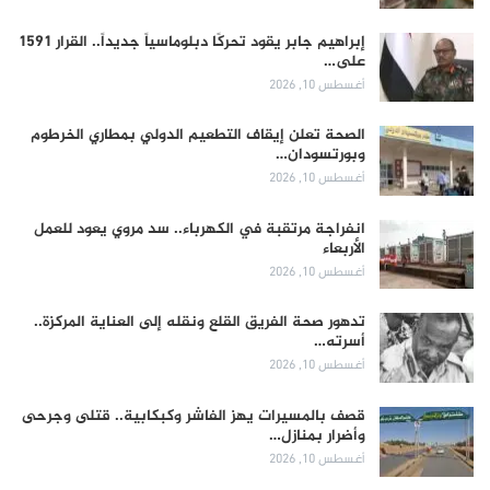
إبراهيم جابر يقود تحركًا دبلوماسياً جديداً.. القرار 1591
على…
أغسطس 10, 2026
الصحة تعلن إيقاف التطعيم الدولي بمطاري الخرطوم
وبورتسودان…
أغسطس 10, 2026
انفراجة مرتقبة في الكهرباء.. سد مروي يعود للعمل
الأربعاء
أغسطس 10, 2026
تدهور صحة الفريق القلع ونقله إلى العناية المركزة..
أسرته…
أغسطس 10, 2026
قصف بالمسيرات يهز الفاشر وكبكابية.. قتلى وجرحى
وأضرار بمنازل…
أغسطس 10, 2026