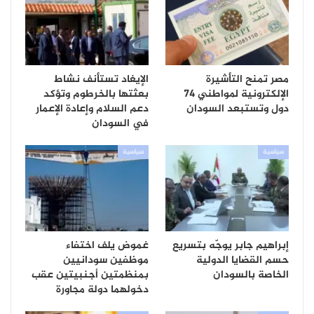
مصر تمنح التأشيرة
الإيغاد تستأنف نشاط
الإلكترونية لمواطني 74
بعثتها بالخرطوم وتؤكد
دول وتستبعد السودان
دعم السلام وإعادة الإعمار
في السودان
سياسية
سياسية
إبراهيم جابر يوجّه بتسريع
غموض يلف اختفاء
حسم القضايا الدولية
موظفين سودانيين
الخاصة بالسودان
بمنظمتين أجنبيتين عقب
دخولهما دولة مجاورة