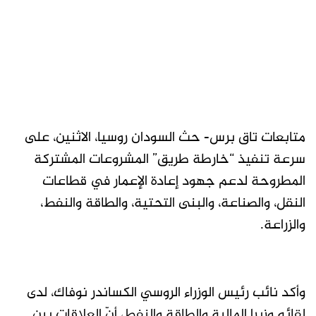
متابعات تاق برس- حث السودان روسيا، الاثنين، على
سرعة تنفيذ “خارطة طريق” المشروعات المشتركة
المطروحة لدعم جهود إعادة الإعمار في قطاعات
النقل، والصناعة، والبنى التحتية، والطاقة والنفط،
والزراعة.
وأكد نائب رئيس الوزراء الروسي الكساندر نوفاك، لدى
لقائه وزيرا المالية والطاقة والنفط، أنّ العلاقات بين