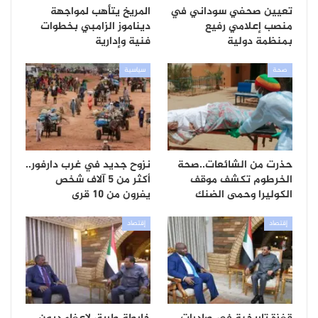
تعيين صحفي سوداني في
المريخ يتأهب لمواجهة
منصب إعلامي رفيع
ديناموز الزامبي بخطوات
بمنظمة دولية
فنية وإدارية
صحة
سياسية
حذرت من الشائعات..صحة
نزوح جديد في غرب دارفور..
الخرطوم تكشف موقف
أكثر من 5 آلاف شخص
الكوليرا وحمى الضنك
يفرون من 10 قرى
إقتصاد
إقتصاد