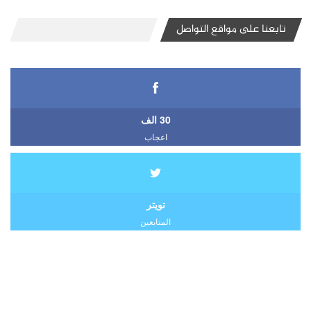
تابعنا على مواقع التواصل
30 الف
اعجاب
تويتر
المتابعين