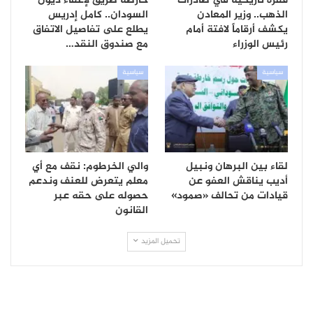
قفزة تاريخية في صادرات
خارطة طريق لإعفاء ديون
الذهب.. وزير المعادن
السودان.. كامل إدريس
يكشف أرقاماً لافتة أمام
يطلع على تفاصيل الاتفاق
رئيس الوزراء
مع صندوق النقد…
سياسية
سياسية
لقاء بين البرهان ونبيل
والي الخرطوم: نقف مع أي
أديب يناقش العفو عن
معلم يتعرض للعنف وندعم
قيادات من تحالف «صمود»
حصوله على حقه عبر
القانون
تحميل المزيد