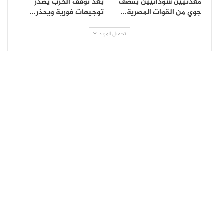
معدنيين سودانيين بقصف
بعد توقف الحرب يصدر
جوي من القوات المصرية…
توجيهات فورية ويحذر…
تحميل المزيد