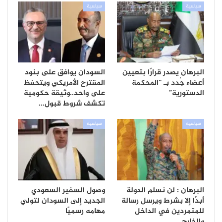
سياسية
سياسية
البرهان يصدر قرارًا بتعيين
السودان يوافق على بنود
أعضاء جُدد بـ “المحكمة
المقترح الأمريكي ويتحفظ
الدستورية”
على واحد..وثيقة حكومية
تكشف شروط قبول…
سياسية
سياسية
البرهان : لن نسلم الدولة
وصول السفير السعودي
أبدًا إلا بشرط ويرسل رسالة
الجديد إلى السودان لتولي
للمتمردين في الداخل
مهامه رسميًا
والخارج