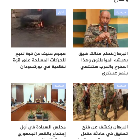
سياسية
أخبار
البرهان:نعلم هنالك ضيق
هجوم عنيف من قوة تتبع
يعيشه المواطنون وهذا
للحركات المسلحة على قوة
المخرج والحرب ستنتهي
نظامية في بورتسودان
بنصر عسكري
سياسية
سياسية
البرهان يكشف عن فتح
مجلس السيادة في أول
تحقيق في حادثة مقتل
إجتماع بالقصر الجمهوري