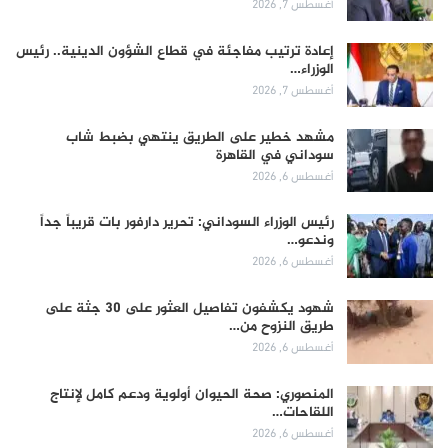
أغسطس 7, 2026
إعادة ترتيب مفاجئة في قطاع الشؤون الدينية.. رئيس
الوزراء…
أغسطس 7, 2026
مشهد خطير على الطريق ينتهي بضبط شاب
سوداني في القاهرة
أغسطس 6, 2026
رئيس الوزراء السوداني: تحرير دارفور بات قريباً جداً
وندعو…
أغسطس 6, 2026
شهود يكشفون تفاصيل العثور على 30 جثة على
طريق النزوح من…
أغسطس 6, 2026
المنصوري: صحة الحيوان أولوية ودعم كامل لإنتاج
اللقاحات…
أغسطس 6, 2026