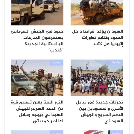
السودان يؤكد: قواتنا داخل
جنود في الجيش السوداني
الحدود وتتابع تطورات
يستعرضون المدرعات
إثيوبيا عن كثب
الباكستانية الجديدة
“فيديو”
سياسية
سياسية
تحركات جديدة في تبادل
النور القبة يعلن تسليم قوة
الأسرى والمفقودين بين
من الدعم السريع للجيش
الدعم السريع والجيش
السوداني ويوجه رسائل
السوداني
لعناصر حميدتي…
سياسية
سياسية