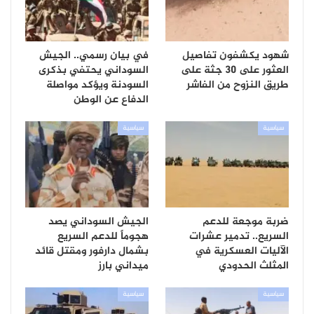
شهود يكشفون تفاصيل
في بيان رسمي.. الجيش
العثور على 30 جثة على
السوداني يحتفي بذكرى
طريق النزوح من الفاشر
السودنة ويؤكد مواصلة
الدفاع عن الوطن
سياسية
سياسية
ضربة موجعة للدعم
الجيش السوداني يصد
السريع.. تدمير عشرات
هجوماً للدعم السريع
الآليات العسكرية في
بشمال دارفور ومقتل قائد
المثلث الحدودي
ميداني بارز
سياسية
سياسية