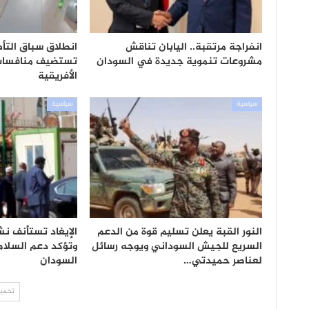
انفراجة مرتقبة.. اليابان تناقش
انطلاق سباق التأه
مشروعات تنموية جديدة في السودان
تستضيف منافسات 
الأفريقية
سياسية
سياسية
النور القبة يعلن تسليم قوة من الدعم
الإيغاد تستأنف ن
السريع للجيش السوداني ويوجه رسائل
وتؤكد دعم السلام 
لعناصر حميدتي…
السودان
تحميل