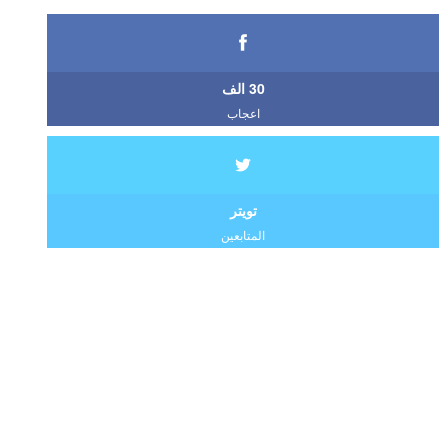
30 الف
اعجاب
تويتر
المتابعين