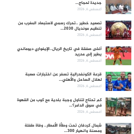
جديدة لحجاج…
أغسطس 6, 2026
تصعيد خطير ..تحرك رسمي لاستبعاد المغرب من
تنظيم مونديال 2030…
أغسطس 6, 2026
أغلى صفقة في تاريخ الريال..الإيفواري ديوماندي
يطير إلى مدريد
أغسطس 6, 2026
قرعة الكونفدرالية تسفر عن اختبارات صعبة
لهلال الساحل والأهلي…
أغسطس 6, 2026
كم تحتاج لتناول وجبة بلدية مع كوب من القهوة
في سوق الدامر؟…
أغسطس 6, 2026
شمال كردفان تحت وطأة الأمطار.. وفاة طفلة
ومُسنة وانهيار 300…