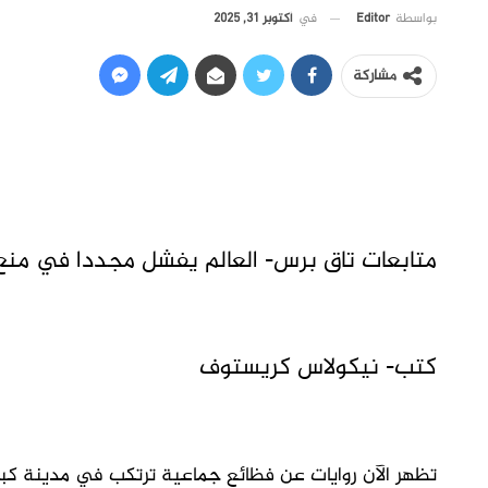
في
أكتوبر 31, 2025
بواسطة
Editor
مشاركة
متابعات تاق برس- العالم يفشل مجددا في منع 
كتب- نيكولاس كريستوف
تظهر الآن روايات عن فظائع جماعية ترتكب في مدينة ك