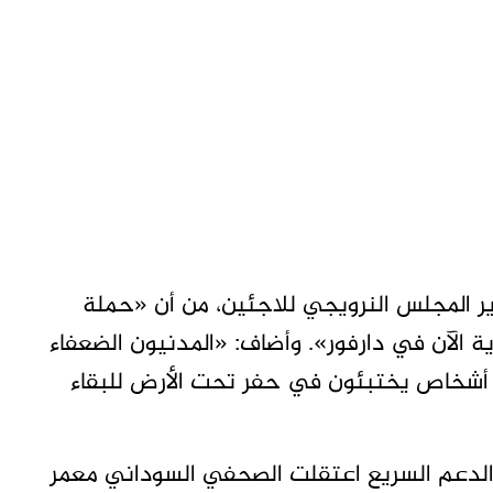
دير المجلس النرويجي للاجئين، من أن «حملة
الآن في دارفور». وأضاف: «المدنيون الضعفاء
 أشخاص يختبئون في حفر تحت الأرض للبقاء
 الدعم السريع اعتقلت الصحفي السوداني معمر