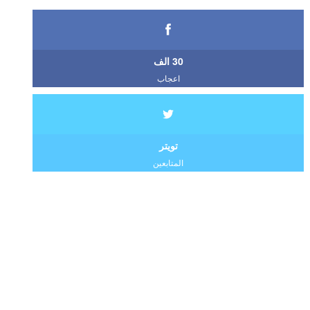
30 الف
اعجاب
تويتر
المتابعين