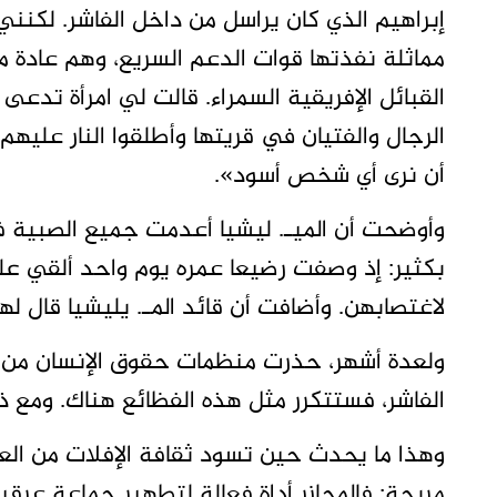
إبراهيم الذي كان يراسل من داخل الفاشر. لكن
مماثلة نفذتها قوات الدعم السريع، وهم عادة 
القبائل الإفريقية السمراء. قالت لي امرأة تدعى
الرجال والفتيان في قريتها وأطلقوا النار عليهم.
أن نرى أي شخص أسود».
وأوضحت أن الميـ. ليشيا أعدمت جميع الصبية 
بكثير: إذ وصفت رضيعا عمره يوم واحد ألقي عل
لاغتصابهن. وأضافت أن قائد المـ. يليشيا قال له
ولعدة أشهر، حذرت منظمات حقوق الإنسان من أن
الفاشر، فستتكرر مثل هذه الفظائع هناك. ومع ذلك
وهذا ما يحدث حين تسود ثقافة الإفلات من العقا
مريحة: فالمجازر أداة فعالة لتطهير جماعة عرقي