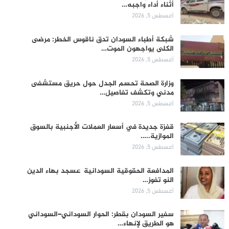
أثناء أداء واجبه…
أغسطس 5, 2026
شبكة أطباء السودان تدق ناقوس الخطر: مرضى
الكلى يواجهون الموت…
أغسطس 5, 2026
وزارة الصحة تحسم الجدل حول حريق مستشفى
مدني وتكشف تفاصيل…
أغسطس 5, 2026
قفزة جديدة في أسعار العملات الأجنبية بالسوق
الموازية..…
أغسطس 5, 2026
المدافعة الحقوقية السودانية عسجد بهاء الدين
النو تفوز…
أغسطس 5, 2026
سفير السودان بقطر: الحوار السوداني–السوداني
هو الطريق لإنهاء…