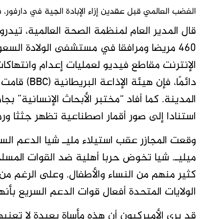
الغضب العالمي قبل عقدين إزاء الإبادة الجية في دارفور، فإ
قال المدير العام لمنظمة الصحة العالمية، تيدر
460 مريضا ومرافقا في مستشفى الولادة السع
الإنترنت مقاطع فيديو لعمليات إعدام وانتهاك
دائمًا، فإن 
المدينة. كما أفاد “مختبر الأبحاث الإنسانية”
استنادا إلى صور أقمار اصطناعية تظهر جثثا ورم
وقعت المجازر عقب استيلاء مليـ شيا الدعم ال
كثير منهم من النساء والأطفال. وعلى الرغم م
الولايات المتحدة أفعال قوات الدعم السريع بأنها
قد يرى الأميركيون أن هذه مأساة بعيدة لا تعنيهم