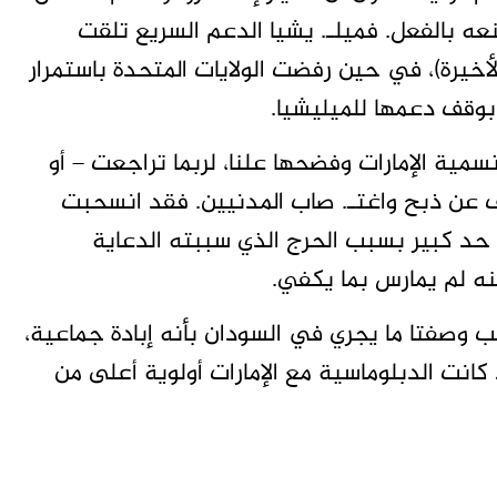
ه بالفعل. فميلـ. يشيا الدعم السريع تلقت
لأخيرة)، في حين رفضت الولايات المتحدة باستمرار
بوقف دعمها للميليشيا.
تسمية الإمارات وفضحها علنا، لربما تراجعت – أو
ف عن ذبح واغتـ. صاب المدنيين. فقد انسحبت
 من حرب اليمن الوحشية عام 2019 إلى حد كبير بسبب الحرج الذي سببته الدعاية
نه لم يمارس بما يكفي.
 وصفتا ما يجري في السودان بأنه إبادة جماعية،
كانت الدبلوماسية مع الإمارات أولوية أعلى من