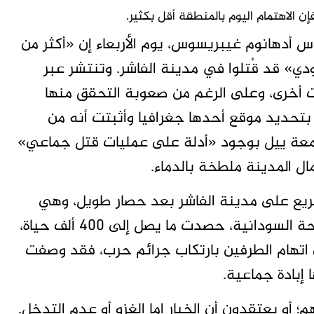
ن الاهتمام اليوم بالمنطقة أقل بكثير.
وس أدهانوم غيبريسوس، يوم الأربعاء إن «أكثر من
ودي» قد قُتلوا في مدينة الفاشر. وتنتشر عبر
ات أخرى، وعلى الرغم من صعوبة التحقق منها
هيئة الإذاعة البريطانية (BBC) قامت بتحديد موقع أحدها جغرافيا وأثبتت أنه من
 بجامعة ييل بوجود «أدلة على عمليات قتل جماعي»
ال المدينة ملطخة بالدماء.
سريع على مدينة الفاشر بعد حصار طويل، وهي
ميليـ. شيا تخوض حربا أهلية ضد القوات المسلحة السودانية، حصدت ما يصل إلى 400 ألف حياة،
ن اتهام الطرفين بارتكاب جرائم حرب، فقد وصفت
 إبادة جماعية.
؛ أو يعتقدون أن الخيار إما الغزو أو عدم التدخل.