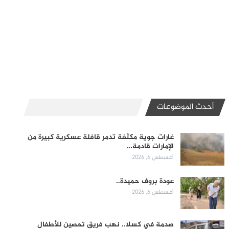
أحدث الموضوعات
غارات جوية مكثفة تدمر قافلة عسكرية كبيرة من
الإمارات قادمة…
أغسطس 6, 2026
عودة بروف حميدة..
أغسطس 6, 2026
صدمة في كسلا.. نهب فريق تحصين للأطفال