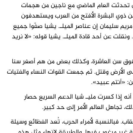
ني تحدثت العام الماضي مع ناجين من هجمات
من ذوي البشرة الأفتح من العرب ويستهدفون
 مريم سليمان إن عناصر الميلـ. يشيا صفّوا جميع
 ونقلت عن أحد قادة الميلـ. يشيا قوله: «لا نريد
فوق سن العاشرة، وكذلك بعض من هم أصغر سنا
ى الأرض وقتل. ثم جمعت القوات النساء والفتيات
ن: «أنتم عبيد».
ه إذا كسرت مليـ شيا الدعم السريع حصار
، تجاهل العالم الأمر إلى حد كبير.
ب. فبالنسبة لأمراء الحرب، تُعد الفظائع وسيلة
ة غير مرغوب فيها. والطريقة لإنهاء مثل هذه