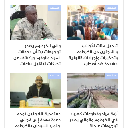
سياسية
سياسية
ترحيل مئات الأجانب
والي الخرطوم يصدر
واللاجئين من الخرطوم
توجيهات بشأن محطات
وتحذيرات وإجراءات قانونية
المياه والوقود ويكشف عن
مشددة ضد أصحاب…
تحركات لتقليل ساعات…
سياسية
سياسية
أزمة مياه وقطوعات كهرباء
معتمدية اللاجئين توجه
في الخرطوم والوالي يصدر
دعوة مهمة إلى لاجئي
توجيهات عاجلة
جنوب السودان بالخرطوم