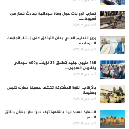
أغسطس 9, 2026
تضارب الروايات حول وفاة سودانية بحادث قطار في
أسيوط..…
أغسطس 9, 2026
وزير التعليم العالي يعلن التوافق على إنشاء الجامعة
السودانية…
أغسطس 8, 2026
165 مليون جنيه لإطلاق 33 نزيلاً.. و400 سوداني
يغادرون السجون…
أغسطس 8, 2026
بالأرقام.. القوة المشتركة تكشف حصيلة معارك كلبس
وصليعة
أغسطس 8, 2026
السفارة السودانية بالقاهرة تزف خبراً ساراً بشأن وثائق
السفر…
أغسطس 8, 2026