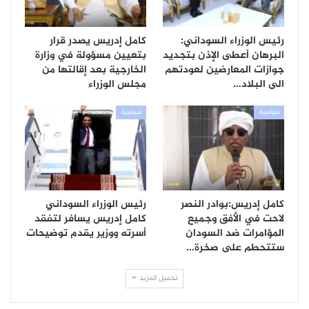
رئيس الوزراء السوداني:
كامل إدريس يصدر قرار
البرهان أعطى الإذن بتجديد
بتعيين مسؤولة في وزارة
جوازات المعارضين لعودتهم
الخارجية بعد إقالتها من
الى البلاد…
مجلس الوزراء
سياسية
سياسية
كامل إدريس:بوادر النصر
رئيس الوزراء السوداني
لاحت في الأفق وجميع
كامل إدريس يسافر لتفقد
المؤامرات ضد السودان
أسرته ووزير يقدم توضيحات
ستتحطم على صخرة…
تحميل المزيد