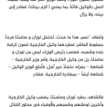
اتصل بالوكيل قائلاً بما يعني ( الزم بيتك)، فغادر إلى
بيته، ولا يزال
وأضاف “نعم، هذا ما حدث..احتفل لوران و سامنثا فرحاً
بسقوط الفاشر، فطردهما وكيل الخارجية لصون كرامة
بلده وشعبه، فغضب رئيس الوزراء، ليس من لوران و
سامنثا، بل من وكيل الخارجية، وأمر وزير الخارجية –
شفاهة – بعزله عاجلاً غير آجل، فأبلغ الوزير الوكيل –
شفاهة أيضاً – بمغادرة الخارجية، فغادر
فالشاهد، بطرد لوران وسامنثا، يغضب وكيل الخارجية
وآخرين لوطنهم وشعبهم ولأوفياء في محاور القتال