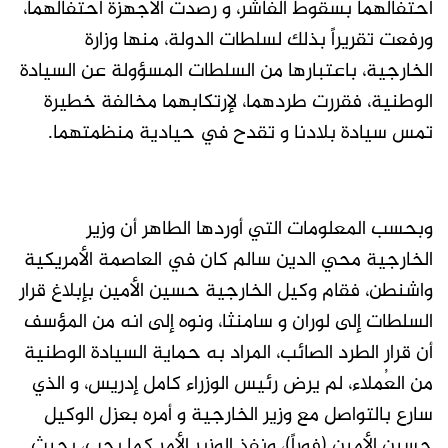
احتفالهما بسقوط الفاشر، و رصدت الأجهزة احتفالهما،
ورفعت تقريراً بذلك لسلطات الدولة، منها وزارة
الخارجية، باعتبارها من السلطات المسؤولة عن السيادة
الوطنية، فقررت طردهما، لإرتكابهما مخالفة خطيرة
تمس سيادة بلادنا و تقدح في حيادية منظمتهما.
وبحسب المعلومات التي أوردها الطاهر أن وزير
الخارجية محي الدين سالم كان في العاصمة الأمريكية
واشنطن، فقام وكيل الخارجية حسين الأمين بإبلاغ قرار
السلطات إلى لوران و سامنثا، ونوه إلى انه من المؤسف
أن قرار الطرد الصائب، المراد به حماية السيادة الوطنية
من العُملاء، لم يرض رئيس الوزراء كامل إدريس، و الذي
سارع بالتواصل مع وزير الخارجية و أمره بعزل الوكيل
حسين الأمين (فوراً)، ونفذ الوزير الأمر كما يجب، بحيث