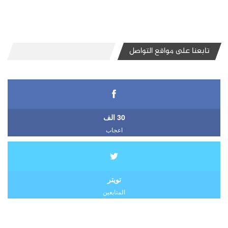
تابعنا على مواقع التواصل
30 الف
اعجاب
تويتر
المتابعين