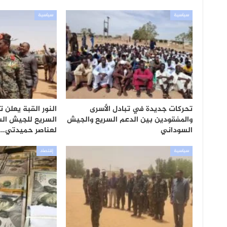
سياسية
سياسية
تحركات جديدة في تبادل الأسرى
النور القبة يعلن 
والمفقودين بين الدعم السريع والجيش
السريع للجيش ال
السوداني
لعناصر حميدتي…
سياسية
إقتصاد