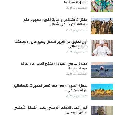
برونزية سيكافا
أغسطس 7, 2026
مقتل 4 أشخاص وإصابة آخرين بهجوم على
منطقة التميد في شمال…
أغسطس 7, 2026
أول تعليق من الوزير المُقال بشير هارون: فوجئت
بقرار إعفائي
أغسطس 7, 2026
مطار زايد في السودان يفتح الباب أمام حركة
جوية جديدة
أغسطس 7, 2026
سفارة السودان في مصر تصدر تحذيرات للمواطنين
المقيمين في…
أغسطس 7, 2026
كبر: إقصاء المؤتمر الوطني يخدم التدخل الأجنبي
وعلى البرهان…