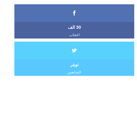
30 الف
اعجاب
تويتر
المتابعين