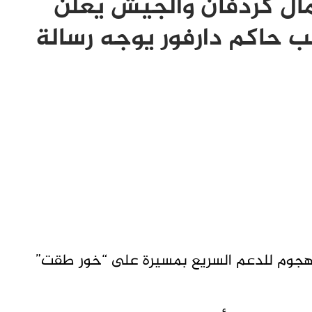
ال كردفان والجيش يعلن
ب حاكم دارفور يوجه رسالة
برس- سقط 10 قتلى و30 مصابا بهجوم للدعم السريع بمسيرة على “خور طقت”