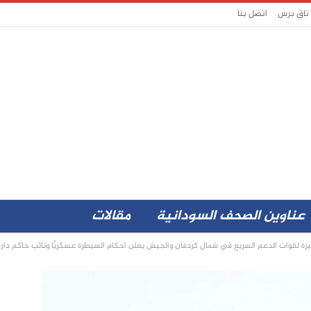
 تاق برس
اتصل بنا
عناوين الصحف السودانية
مقالات
قوات الدعم السريع في شمال كردفان والجيش يعلن احكام السيطرة عسكريًا ونائب حاكم دارفو