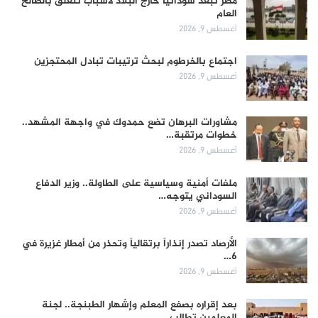
مصر تُبعد سودانياً خارج البلاد لأسباب تتعلق بالصالح
العام
أغسطس 9, 2026
اجتماع بالخرطوم لبحث ترتيبات تبادل المحتجزين
أغسطس 9, 2026
مشاورات البرهان تضع حمدوك في واجهة المشهد..
خطوات مرتقبة…
أغسطس 9, 2026
ملفات أمنية وسياسية على الطاولة.. وزير الدفاع
السوداني يتوجه…
أغسطس 9, 2026
الأرصاد تصدر إنذاراً برتقالياً وتحذر من أمطار غزيرة في
6…
أغسطس 9, 2026
بعد إقراره بصفع المعلم وإشهار الطبنجة.. لجنة
المعلمين تطالب…