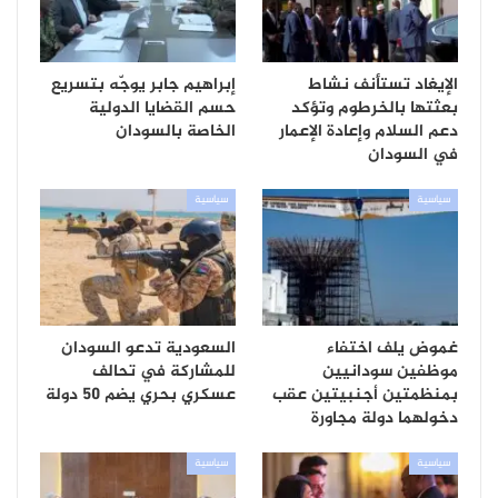
الإيغاد تستأنف نشاط
إبراهيم جابر يوجّه بتسريع
بعثتها بالخرطوم وتؤكد
حسم القضايا الدولية
دعم السلام وإعادة الإعمار
الخاصة بالسودان
في السودان
سياسية
سياسية
غموض يلف اختفاء
السعودية تدعو السودان
موظفين سودانيين
للمشاركة في تحالف
بمنظمتين أجنبيتين عقب
عسكري بحري يضم 50 دولة
دخولهما دولة مجاورة
سياسية
سياسية