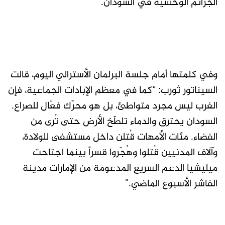
الجرائم الوحشية في السودان.
وفي كلمتها أمام جلسة البرلمان الأسترالي اليوم، قالت
السيناتور ثورب: “كما في معظم الإبادات الجماعية، فإن
الغرب ليس مجرد متواطئ، بل هو محرّك فعّال للصراع.
السودان يحترق والدماء تلطّخ الأرض حتى تُرى من
الفضاء. مئات الأمهات قُتلن داخل مستشفى للولادة،
وآلاف المدنيين قُتلوا وهُجّروا قسراً بينما اجتاحت
ميليشيا الدعم السريع المدعومة من الإمارات مدينة
الفاشر الأسبوع الماضي.”