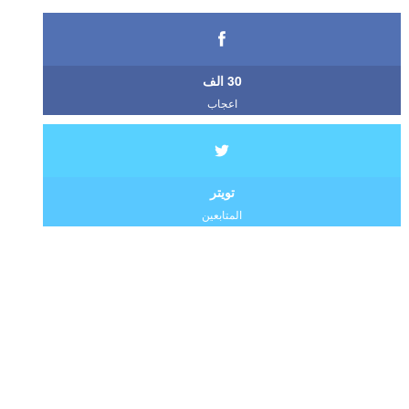
30 الف
اعجاب
تويتر
المتابعين