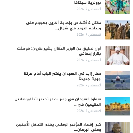
برونزية سيكافا
أغسطس 7, 2026
مقتل 4 أشخاص وإصابة آخرين بهجوم على
منطقة التميد في شمال…
أغسطس 7, 2026
أول تعليق من الوزير المُقال بشير هارون: فوجئت
بقرار إعفائي
أغسطس 7, 2026
مطار زايد في السودان يفتح الباب أمام حركة
جوية جديدة
أغسطس 7, 2026
سفارة السودان في مصر تصدر تحذيرات للمواطنين
المقيمين في…
أغسطس 7, 2026
كبر: إقصاء المؤتمر الوطني يخدم التدخل الأجنبي
وعلى البرهان…