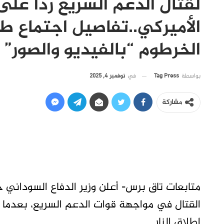
لقتال الدعم السريع ردا على
الأميركي..تفاصيل اجتماع ط
الخرطوم “بالفيديو والصور”
في
نوفمبر 4, 2025
بواسطة
Tag Press
مشاركة
متابعات تاق برس- أعلن وزير الدفاع السوداني ح
القتال في مواجهة قوات الدعم السريع، بعدما 
إطلاق النار.