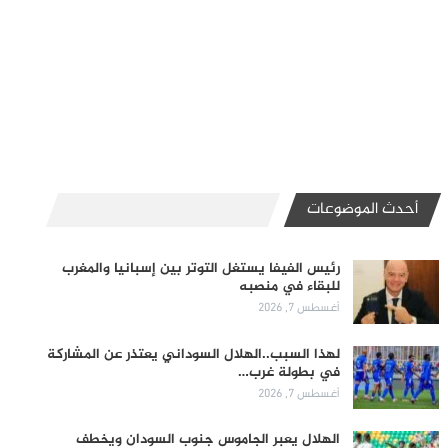
أحدث الموضوعات
رئيس الفيفا يستغل التوتر بين إسبانيا والمغرب
للبقاء في منصبه
أغسطس 7, 2026
لهذا السبب..الهلال السوداني يعتذر عن المشاركة
في بطولة غرب…
أغسطس 7, 2026
الهلال يعبر الجاموس جنوب السودان ويخطف