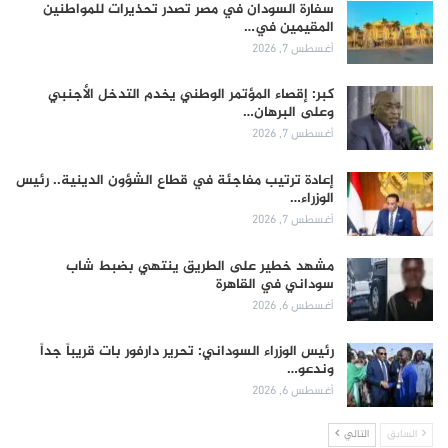
سفارة السودان في مصر تصدر تحذيرات للمواطنين
المقيمين في…
أغسطس 7, 2026
كبر: إقصاء المؤتمر الوطني يخدم التدخل الأجنبي
وعلى البرهان…
أغسطس 7, 2026
إعادة ترتيب مفاجئة في قطاع الشؤون الدينية.. رئيس
الوزراء…
أغسطس 7, 2026
مشهد خطير على الطريق ينتهي بضبط شاب
سوداني في القاهرة
أغسطس 6, 2026
رئيس الوزراء السوداني: تحرير دارفور بات قريباً جداً
وندعو…
أغسطس 6, 2026
السابق
التالي