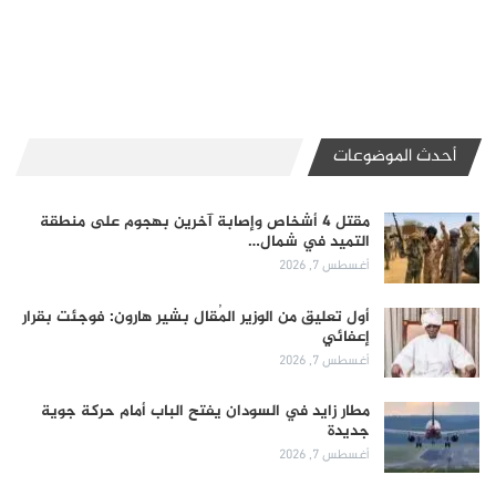
أحدث الموضوعات
مقتل 4 أشخاص وإصابة آخرين بهجوم على منطقة
التميد في شمال…
أغسطس 7, 2026
أول تعليق من الوزير المُقال بشير هارون: فوجئت بقرار
إعفائي
أغسطس 7, 2026
مطار زايد في السودان يفتح الباب أمام حركة جوية
جديدة
أغسطس 7, 2026