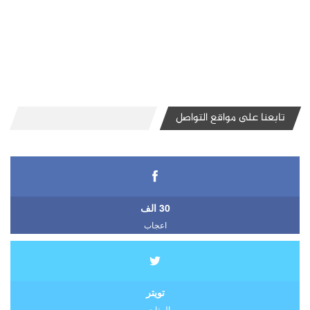
تابعنا على مواقع التواصل
30 الف
اعجاب
تويتر
المتابعين