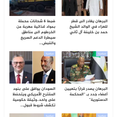
البرهان يغادر الى قطر
ضبط 6 شحانات محملة
للعزاء في الوالد الشيخ
بمواد غذائية مهربة من
حمد بن خليفة آل ثاني
الخرطوم الى مناطق
سيطرة الدعم السريع
والقبض…
سياسية
سياسية
البرهان يصدر قرارًا بتعيين
السودان يوافق على بنود
أعضاء جُدد بـ “المحكمة
المقترح الأمريكي ويتحفظ
الدستورية”
على واحد..وثيقة حكومية
تكشف شروط قبول…
سياسية
سياسية