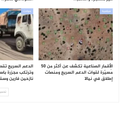
سياسية
حوادث
الأقمار الصناعية تكشف عن أكثر من 50
الدعم السريع تقص
مُسيّرة لقوات الدعم السريع ومنصات
وترتكب مجزرة باس
إطلاق في نيالا
نازحين فارين وس
تحميل