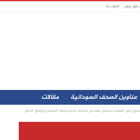
 تاق برس
اتصل بنا
عناوين الصحف السودانية
مقالات
لبترول في السودان ومقتل مهندس واصابة اخرين واجلاء العاملين وإغلاق الحقل