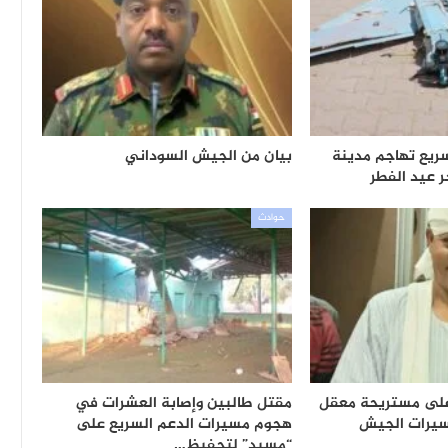
ريع تهاجم مدينة
بيان من الجيش السوداني
 عيد الفطر
حوادث
على مستريحة معقل
مقتل طالبين وإصابة العشرات في
سيرات الجيش
هجوم مسيرات الدعم السريع على
“مسيد” لتحفيظ…