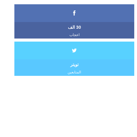
30 الف
اعجاب
تويتر
المتابعين