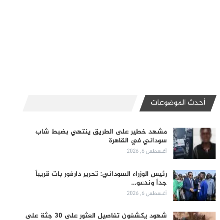
أحدث الموضوعات
مشهد خطير على الطريق ينتهي بضبط شاب
سوداني في القاهرة
أغسطس 6, 2026
رئيس الوزراء السوداني: تحرير دارفور بات قريباً
جداً وندعو…
أغسطس 6, 2026
شهود يكشفون تفاصيل العثور على 30 جثة على