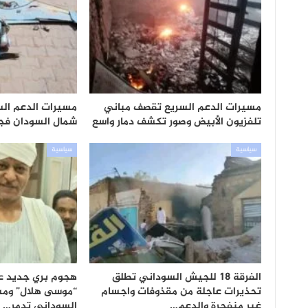
مسيرات الدعم السريع تقصف مباني
مسيرات الدعم الس
تلفزيون الأبيض وصور تكشف دمار واسع
شمال السودان فجر
سياسية
سياسية
الفرقة 18 للجيش السوداني تطلق
هجوم بري جديد 
تحذيرات عاجلة من مقذوفات واجسام
“موسى هلال” وم
غير منفجرة والدعم…
السوداني تدمر…