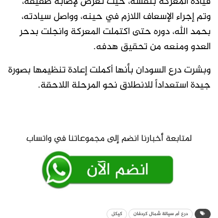
قيادة المعركة بنفسه، حيث تعرّض لإصابة طفيفة،
وتم إجراء الإسعاف اللازم في حينه، وواصل سيادته،
بحمد الله، دوره حتى اكتملت المعركة وانجلت بدحر
العدو ومنعه من تحقيق هدفه.
وبشرت درع السودان بأنها أكملت إعادة تنظيمها بصورة
جيدة استعداداً للانطلاق نحو المرحلة اللاحقة.
درع أم سيالة شمال كردفان
كيكل