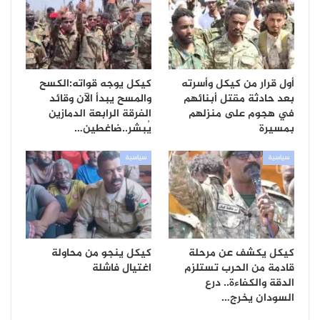
أول قرار من كيكل وأسرته
كيكل يوجه قواته:الكسح
بعد حادثة مقتل أبنائهم
والمسح يبدأ الآن وقائد
في هجوم على منزلهم
الفرقة الرابعة الدمازين
بمسيرة
يُبشر..ضاغطين…
سياسية
سياسية
كيكل يكشف عن مرحلة
كيكل ينجو من محاولة
قادمة من الحرب تستلزم
اغتيال فاشلة
الدقة والكفاءة.. درع
السودان يخرج…