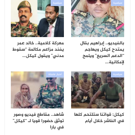
سياسية
سياسية
بالفيديو.. إبراهيم بقال
معركة كلامية.. خالد عمر
يمتدح كيكل ويهاجم
يفند مزاعم مكالمة “سقوط
“الدعم السريع” ويلمح
مدني” ويقول كيكل…
لإمكانية…
سياسية
أخبار عاجلة
كيكل: قواتنا ستلتحم كلها
شاهد.. مقاطع فيديو وصور
في الفاشر خلال أيام
توثق حضورا قويا لـ “كيكل”
في بارا