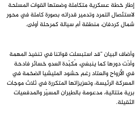
إطار خطة عسكرية متكاملة وضعتها القوات المسلحة
لاستئصال التمرد وتدمير قدراته بصورة كاملة في محور
شمال كردفان، منطقة أم سيالة كمرحلة أولى.
وأضاف البيان “قد استبسلت قواتنا في تنفيذ المهمة
وأدّت دورها كما ينبغي، مُكبّدة العدو خسائر فادحة
في الأرواح والعتاد رغم حشود المليشيا الضخمة في
المعركة الرئيسة، وتعزيزاتها المتكررة في ثلاث موجات
برية متتالية، مدعومة بالطيران المسيّر والمدفعيات
الثقيلة.