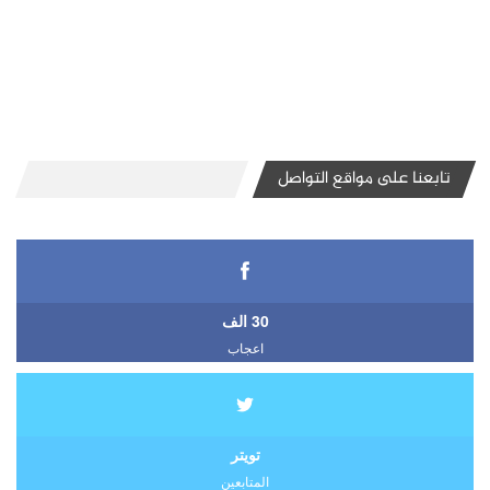
تابعنا على مواقع التواصل
30 الف
اعجاب
تويتر
المتابعين