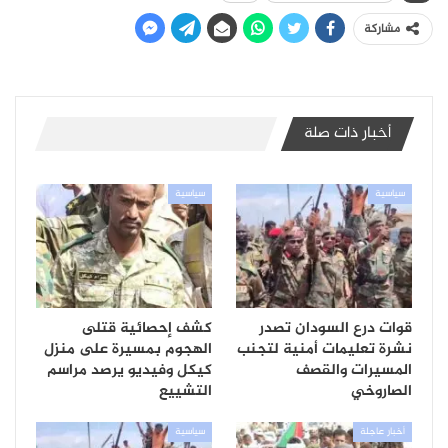
مشاركة
أخبار ذات صلة
سياسية
سياسية
قوات درع السودان تصدر
كشف إحصائية قتلى
نشرة تعليمات أمنية لتجنب
الهجوم بمسيرة على منزل
المسيرات والقصف
كيكل وفيديو يرصد مراسم
الصاروخي
التشييع
أخبار عاجلة
سياسية