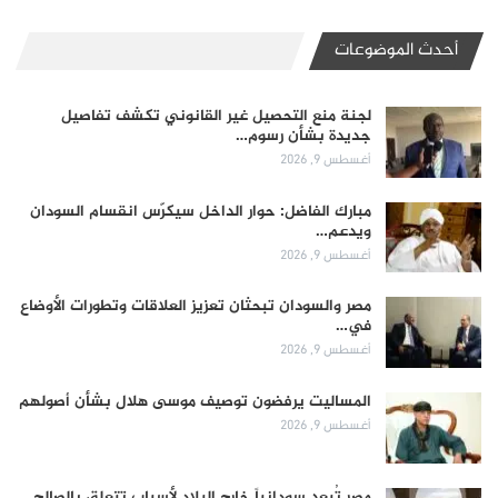
أحدث الموضوعات
لجنة منع التحصيل غير القانوني تكشف تفاصيل
جديدة بشأن رسوم…
أغسطس 9, 2026
مبارك الفاضل: حوار الداخل سيكرّس انقسام السودان
ويدعم…
أغسطس 9, 2026
مصر والسودان تبحثان تعزيز العلاقات وتطورات الأوضاع
في…
أغسطس 9, 2026
المساليت يرفضون توصيف موسى هلال بشأن أصولهم
أغسطس 9, 2026
مصر تُبعد سودانياً خارج البلاد لأسباب تتعلق بالصالح