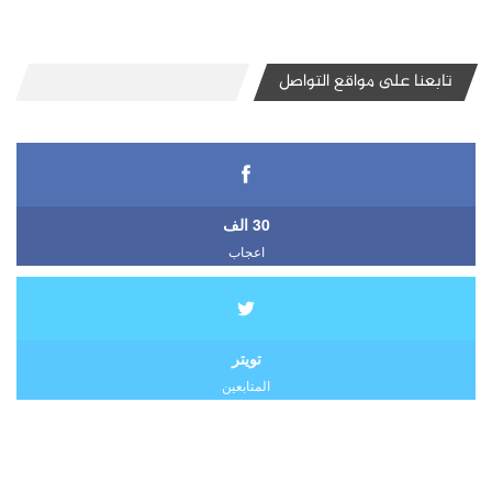
تابعنا على مواقع التواصل
30 الف
اعجاب
تويتر
المتابعين