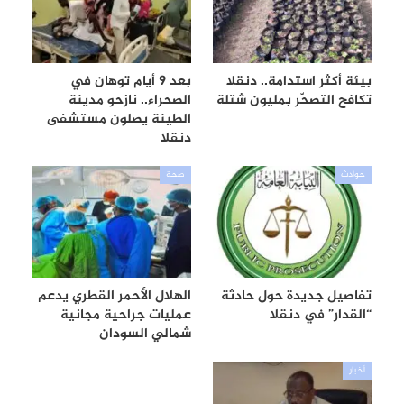
بيئة أكثر استدامة.. دنقلا
بعد 9 أيام توهان في
تكافح التصحّر بمليون شتلة
الصحراء.. نازحو مدينة
الطينة يصلون مستشفى
دنقلا
حوادث
صحة
تفاصيل جديدة حول حادثة
الهلال الأحمر القطري يدعم
“القدار” في دنقلا
عمليات جراحية مجانية
شمالي السودان
أخبار