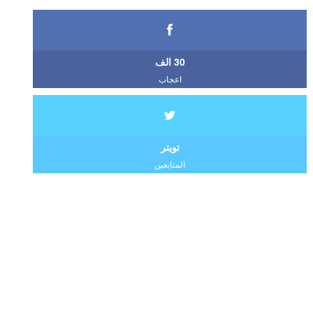
30 الف
اعجاب
تويتر
المتابعين