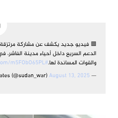
🟥 فيديو جديد يكشف عن مشاركة مرتزقة ك
الدعم السريع داخل أحياء مدينة الفاشر، ف
والقوات المساندة لها.
#Sudan_War_Updates
r.com/m5FObO65PL
August 13, 2025
— Sudan War Updates (@sudan_war)