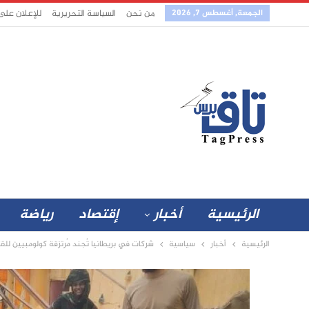
الجمعة, أغسطس 7, 2026
من نحن
السياسة التحريرية
للإعلان على
الرئيسية
أخبار
إقتصاد
رياضة
الرئيسية
أخبار
سياسية
شركات في بريطانيا تُجند مُرتزقة كولومبيين للق