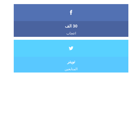
30 الف
اعجاب
تويتر
المتابعين