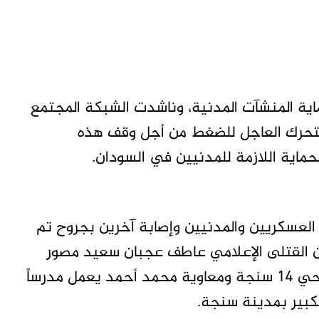
ية المنشآت المدنية، وناشدت الشبكة المجتمع
التحرك العاجل للضغط من أجل وقف هذه
لحماية اللازمة للمدنيين في السودان.
العسكريين والمدنيين وإصابة آخرين بجروح تم
ن القتلى الإعلامي عاطف عجبان سعيد مصور
حاكم إقليم النيل الأزرق الصادق إبراهيم يسكن حي 14 سنجة ومعاوية محمد أحمد يعمل مدرساً
كبير بمدينة سنجة.