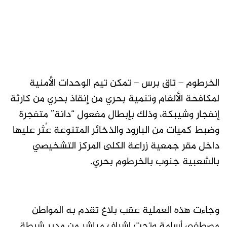
الخرطوم – تاق برس – تمكن تيم الوحدات الأمنية
لمكافحة الألغام وتنمية بحري من إنقاذ بحري من كارثة
إنفجار وشيبكة، وذلك بإبطال مفعول “دانة” متفجرة
وضبط كميات من البارود والذخائر المتنوعة عُثر عليها
داخل مقر جمعية زراعة الكلى المركز التشخيصي
بالشعبية جنوب بالخرطوم بحري.
وجاءت هذه العملية عقب بلاغ تقدم به المواطن
مصطفى أسامة وتحت إشراف مباشر من مدير شرطة