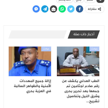
الألغام
بحري
دانة وذخائر
مشاركة
أخبار ذات صلة
حوادث
حوادث
الطب العدلي يكشف عن
إزالة جميع المهددات
رقم صادم لجثامين تم
الأمنية والظواهر السالبة
جمعها بعد تحرير بحرى
في العزبة بحري
وشرق النيل وتفاصيل
تشريح…