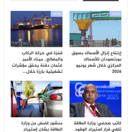
إقتصاد
إقتصاد
إرتفاع إنزال الأسماك بسوق
قفزة في حركة الركاب
بورتسودان للأسماك
والبضائع.. ميناء الأمير
المركزي خلال شهر يونيو
عثمان دقنة يحقق مؤشرات
2026
تشغيلية بارزة خلال…
إقتصاد
إقتصاد
كاتب صحفي: وزارة الطاقة
منشور غامض من وزارة
تلغي قرار استيراد الوقود
الطاقة بشان إستيراد