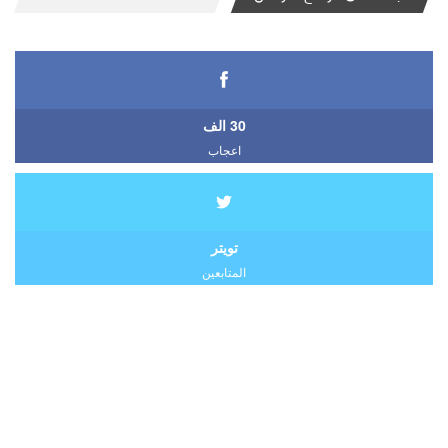
30 الف
اعجاب
تويتر
المتابعين