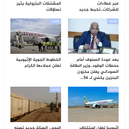
عبر عطاءات
المشتقات البترولية يثير
للشركات..تخبط جديد
تساؤلات
إقتصاد
إقتصاد
بعد عودة الصفوف أمام
الخطوط الجوية الإثيوبية
محطات الوقود..وزير الطاقة
تعلن عملاءها الكرام
السوداني يعلن مخزون
البنزين يكفي لـ 54…
إقتصاد
إقتصاد
إثيوبيا تعلن استئناف
اليوم.. السكة حديد تصنع