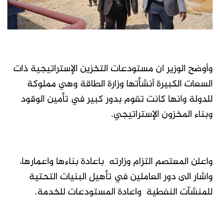
وأوضح الوزير ان مستودعات التخزين الإستراتيجية ذات
السعات الكبيرة أنشأتها وزارة الطاقة وهي مملوكة
للدولة وانها كانت تقوم بدور كبير في تأمين الوقود
وبناء المخزون الإستراتيجي.
واعلن المعتصم التزام وزارته باعادة بناءها واعمارها،
واشار الى دور العاملين في تأهيل البنيات التحتية
للمنشآت النفطية واعادة المستودعات للخدمة.