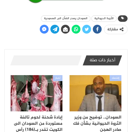
الثروة الحيوانية
السودان يصدر الضأن الى السعودية
مشاركة
أخبار ذات صلة
إقتصاد
أخبار
السودان.. توضيح من وزير
إبادة شحنة لحوم تالفة
الثروة الحيوانية بشأن فك
مستوردة من السودان الى
صادر الهجن
الكويت تقدر بـ(184) رأس