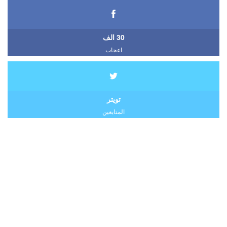
30 الف
اعجاب
تويتر
المتابعين