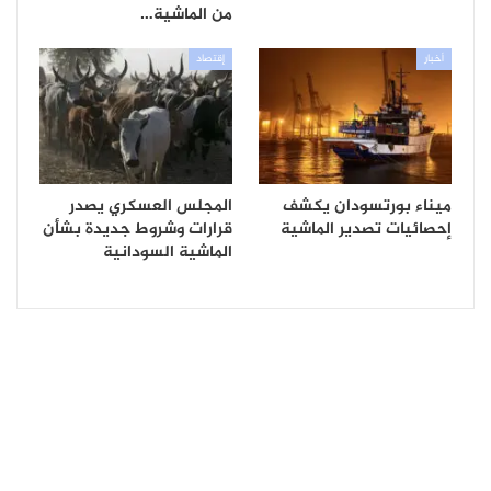
من الماشية…
أخبار
إقتصاد
ميناء بورتسودان يكشف
المجلس العسكري يصدر
إحصائيات تصدير الماشية
قرارات وشروط جديدة بشأن
الماشية السودانية