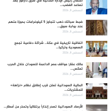
اعتقال رئيس الإدارة المدنية في شرق دارفور بعد
تصاعد الغضب…
أغسطس 8, 2026
ضبط سبائك ذهب تتجاوز 5 كيلوغرامات بحوزة متهم
عند بوابة سوق…
أغسطس 8, 2026
اتفاقية تاريخية في مكة.. شراكة دفاعية تجمع
السعودية وتركيا…
أغسطس 8, 2026
مالك عقار: مواقف مصر الداعمة للسودان خلال الحرب
تعكس…
أغسطس 8, 2026
المالية السودانية تعلن قرب إطلاق نظام «نزاهة»
للمشتريات…
أغسطس 8, 2026
الأرصاد السودانية تصدر إنذاراً برتقالياً وتحذر من أمطار…