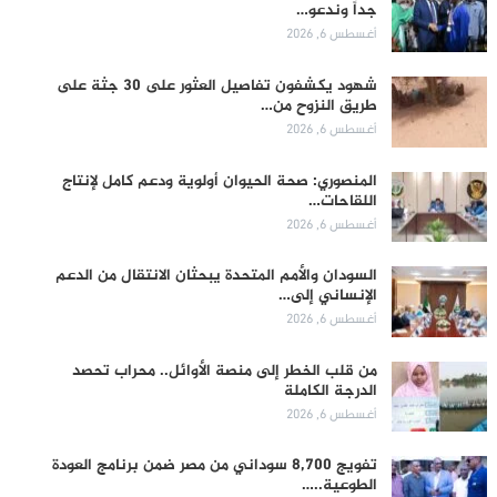
جداً وندعو…
أغسطس 6, 2026
شهود يكشفون تفاصيل العثور على 30 جثة على
طريق النزوح من…
أغسطس 6, 2026
المنصوري: صحة الحيوان أولوية ودعم كامل لإنتاج
اللقاحات…
أغسطس 6, 2026
السودان والأمم المتحدة يبحثان الانتقال من الدعم
الإنساني إلى…
أغسطس 6, 2026
من قلب الخطر إلى منصة الأوائل.. محراب تحصد
الدرجة الكاملة
أغسطس 6, 2026
تفويج 8,700 سوداني من مصر ضمن برنامج العودة
الطوعية..…