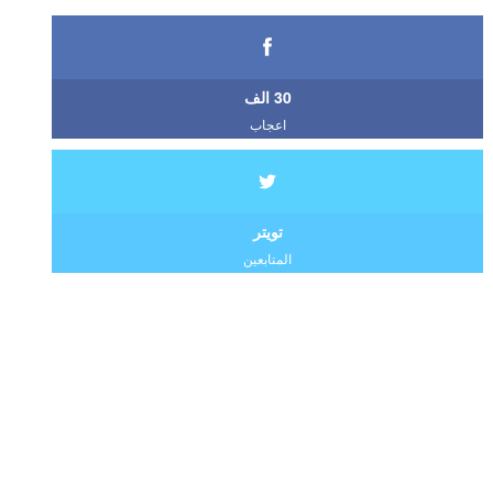
30 الف
اعجاب
تويتر
المتابعين