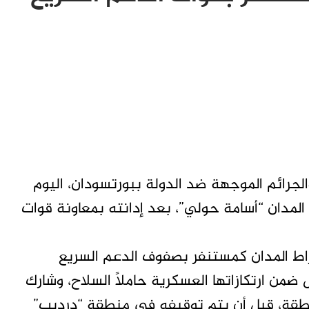
جرائم الموجهة ضد الدولة ببورتسودان، اليوم
المدان “أسامة حولي”، بعد إدانته بمعاونة قوات
خراط المدان كمستنفر بصفوف الدعم السريع
ن ارتكازاتها العسكرية حاملاً السلاح، وشارك
نطقة، قبل أن يتم توقيفه في منطقة “درديب”