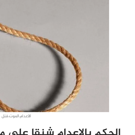
الاعدام،الموت،قتل 
الحكم بالإعدام شنقا على م