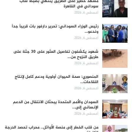
مشهد خطير على الطريق ينتهي بضبط شاب
سوداني في القاهرة
أغسطس 6, 2026
رئيس الوزراء السوداني: تحرير دارفور بات قريباً جداً
وندعو…
أغسطس 6, 2026
شهود يكشفون تفاصيل العثور على 30 جثة على
طريق النزوح من…
أغسطس 6, 2026
المنصوري: صحة الحيوان أولوية ودعم كامل لإنتاج
اللقاحات…
أغسطس 6, 2026
السودان والأمم المتحدة يبحثان الانتقال من الدعم
الإنساني إلى…
أغسطس 6, 2026
من قلب الخطر إلى منصة الأوائل.. محراب تحصد الدرجة