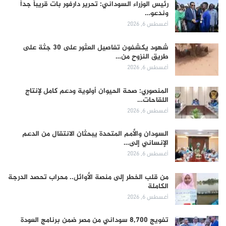
رئيس الوزراء السوداني: تحرير دارفور بات قريباً جداً
وندعو…
أغسطس 6, 2026
شهود يكشفون تفاصيل العثور على 30 جثة على
طريق النزوح من…
أغسطس 6, 2026
المنصوري: صحة الحيوان أولوية ودعم كامل لإنتاج
اللقاحات…
أغسطس 6, 2026
السودان والأمم المتحدة يبحثان الانتقال من الدعم
الإنساني إلى…
أغسطس 6, 2026
من قلب الخطر إلى منصة الأوائل.. محراب تحصد الدرجة
الكاملة
أغسطس 6, 2026
تفويج 8,700 سوداني من مصر ضمن برنامج العودة