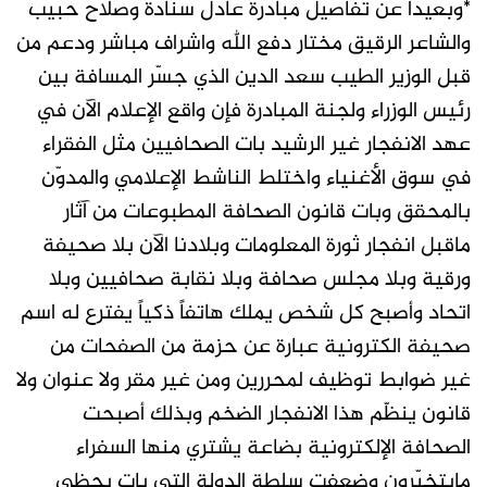
*وبعيداً عن تفاصيل مبادرة عادل سنادة وصلاح حبيب
والشاعر الرقيق مختار دفع الله واشراف مباشر ودعم من
قبل الوزير الطيب سعد الدين الذي جسّر المسافة بين
رئيس الوزراء ولجنة المبادرة فإن واقع الإعلام الآن في
عهد الانفجار غير الرشيد بات الصحافيين مثل الفقراء
في سوق الأغنياء واختلط الناشط الإعلامي والمدوّن
بالمحقق وبات قانون الصحافة المطبوعات من آثار
ماقبل انفجار ثورة المعلومات وبلادنا الآن بلا صحيفة
ورقية وبلا مجلس صحافة وبلا نقابة صحافيين وبلا
اتحاد وأصبح كل شخص يملك هاتفاً ذكياً يفترع له اسم
صحيفة الكترونية عبارة عن حزمة من الصفحات من
غير ضوابط توظيف لمحررين ومن غير مقر ولا عنوان ولا
قانون ينظّم هذا الانفجار الضخم وبذلك أصبحت
الصحافة الإلكترونية بضاعة يشتري منها السفراء
مايتخيّرون وضعفت سلطة الدولة التي بات يحظى