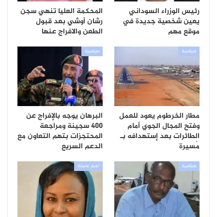
رئيس الوزراء السوداني
المحكمة العليا تنهي سجن
يعين شخصية جديدة في
رشان أوشي بعد قبول
موقع مهم
الطعن والافراج عنها
سياسية
سياسية
مطار الخرطوم يعود للعمل
البرهان يوجه بالإفراج عن
وفتح المجال الجوي أمام
400 سجينة ومراجعة
الطائرات بعد إستهدافه بـ
المحتجزات بتهم التعاون مع
مُسيرة
الدعم السريع
سياسية
أخبار عاجلة