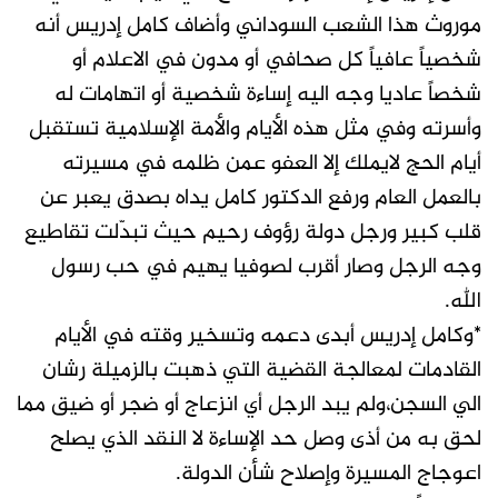
موروث هذا الشعب السوداني وأضاف كامل إدريس أنه
شخصياً عافياً كل صحافي أو مدون في الاعلام أو
شخصاً عاديا وجه اليه إساءة شخصية أو اتهامات له
وأسرته وفي مثل هذه الأيام والأمة الإسلامية تستقبل
أيام الحج لايملك إلا العفو عمن ظلمه في مسيرته
بالعمل العام ورفع الدكتور كامل يداه بصدق يعبر عن
قلب كبير ورجل دولة رؤوف رحيم حيث تبدّلت تقاطيع
وجه الرجل وصار أقرب لصوفيا يهيم في حب رسول
الله.
*وكامل إدريس أبدى دعمه وتسخير وقته في الأيام
القادمات لمعالجة القضية التي ذهبت بالزميلة رشان
الي السجن،ولم يبد الرجل أي انزعاج أو ضجر أو ضيق مما
لحق به من أذى وصل حد الإساءة لا النقد الذي يصلح
اعوجاج المسيرة وإصلاح شأن الدولة.