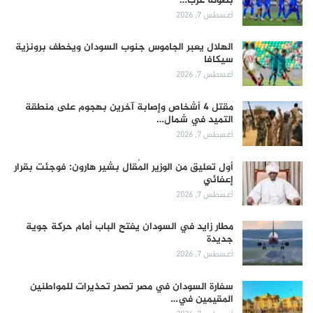
بطولة غرب…
أغسطس 7, 2026
الهلال يعبر الجاموس جنوب السودان ويخطف برونزية
سيكافا
أغسطس 7, 2026
مقتل 4 أشخاص وإصابة آخرين بهجوم على منطقة
التميد في شمال…
أغسطس 7, 2026
أول تعليق من الوزير المُقال بشير هارون: فوجئت بقرار
إعفائي
أغسطس 7, 2026
مطار زايد في السودان يفتح الباب أمام حركة جوية
جديدة
أغسطس 7, 2026
سفارة السودان في مصر تصدر تحذيرات للمواطنين
المقيمين في…