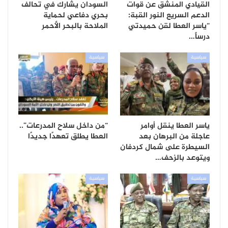
القيادي المنشق عن قوات
السودان يشارك في تحالف
الدعم السريع النور القبة:
بحري دفاعي لحماية
“ياسر العطا لقن حميدتي
الملاحة بالبحر الأحمر
درساً…
سياسية
سياسية
ياسر العطا ينقل أوامر
“من داخل سلاح المدرعات”..
عاجلة من البرهان بعد
العطا يطلق تعهدًا جديدًا
السيطرة على شمال كردفان
ويتوعد بالزحف…
سياسية
سياسية