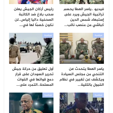
فيديو ..ياسر العطا يحسم
رئيس أركان الجيش يعلن
تراتبية الجيش ويرد على
سحب بلاغ ضد الكاتبة
إستبعاد شمس الدين
الصحفية داليا إلياس..لن
كباشي من منصب نائب…
نكون خصمًا لها في…
سياسية
سياسية
ياسر العطا يتحدث عن
أول تعليق من حركة جيش
التنحي من مجلس السيادة
تحرير السودان على قرار
ويكشف عن تغيير في نظام
دمج قواتها في القوات
القبول بالكلية…
المسلحة..التمرد على…
سياسية
سياسية