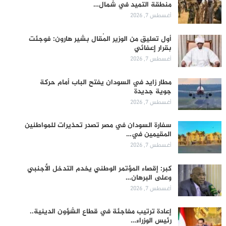
منطقة التميد في شمال…
أغسطس 7, 2026
أول تعليق من الوزير المُقال بشير هارون: فوجئت
بقرار إعفائي
أغسطس 7, 2026
مطار زايد في السودان يفتح الباب أمام حركة
جوية جديدة
أغسطس 7, 2026
سفارة السودان في مصر تصدر تحذيرات للمواطنين
المقيمين في…
أغسطس 7, 2026
كبر: إقصاء المؤتمر الوطني يخدم التدخل الأجنبي
وعلى البرهان…
أغسطس 7, 2026
إعادة ترتيب مفاجئة في قطاع الشؤون الدينية..
رئيس الوزراء…