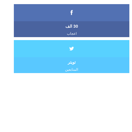
30 الف
اعجاب
تويتر
المتابعين