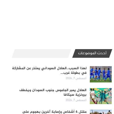
أحدث الموضوعات
لهذا السبب..الهلال السوداني يعتذر عن المشاركة
في بطولة غرب…
أغسطس 7, 2026
الهلال يعبر الجاموس جنوب السودان ويخطف
برونزية سيكافا
أغسطس 7, 2026
مقتل 4 أشخاص وإصابة آخرين بهجوم على