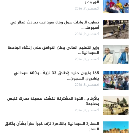
الى مصر…
أغسطس 9, 2026
تضارب الروايات حول وفاة سودانية بحادث قطار في
أسيوط..…
أغسطس 9, 2026
وزير التعليم العالي يعلن التوافق على إنشاء الجامعة
السودانية…
أغسطس 8, 2026
165 مليون جنيه لإطلاق 33 نزيلاً.. و400 سوداني
يغادرون السجون…
أغسطس 8, 2026
بالأرقام.. القوة المشتركة تكشف حصيلة معارك كلبس
وصليعة
أغسطس 8, 2026
السفارة السودانية بالقاهرة تزف خبراً ساراً بشأن وثائق
السفر…