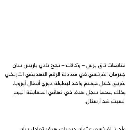
متابعات تاق برس – وكالات – نجح نادي باريس سان
جيرمان الفرنسي في معادلة الرقم التهديفي التاريخي
لفريق خلال موسم واحد لبطولة دوري أبطال أوروبا،
وذلك بعدما سجل هدفا في نهائي المسابقة اليوم
السبت ضد أرسنال.
وأحرز الفرنسي عثمان ديمبلي هدف تعادل سان