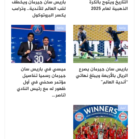
التاريخ ويتوج بالكرة
باريس سان جيرمان ويخطف
الذهبية لعام 2025
لقب العالم للأندية.. وترامب
يكسر البروتوكول
رياضة
رياضة
باريس سان جيرمان يصرع
ميسي في باريس سان
الريال بالأربعة ويبلغ نهائي
جيرمان رسميا تفاصيل
“أندية العالم”
مؤتمر صحفي في أول
ظهور له مع رئيس النادي
(ناصر…
أخبار