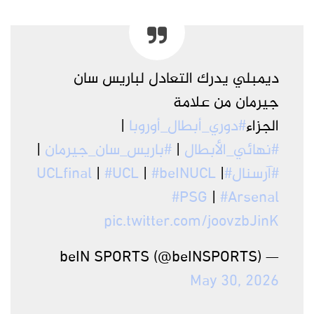
ديمبلي يدرك التعادل لباريس سان
جيرمان من علامة
الجزاء
#دوري_أبطال_أوروبا
|
#نهائي_الأبطال
|
#باريس_سان_جيرمان
|
#آرسنال
#UCLfinal
|
#beINUCL
|
#UCL
|
#PSG
|
#Arsenal
pic.twitter.com/joovzbJinK
— beIN SPORTS (@beINSPORTS)
May 30, 2026