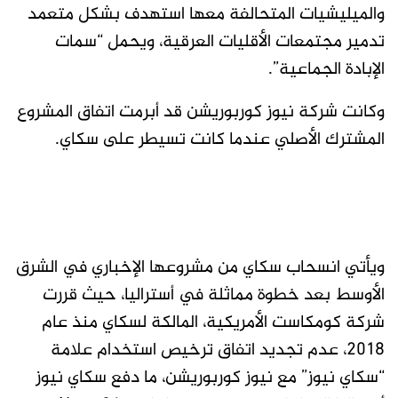
والميليشيات المتحالفة معها استهدف بشكل متعمد
تدمير مجتمعات الأقليات العرقية، ويحمل “سمات
الإبادة الجماعية”.
وكانت شركة نيوز كوربوريشن قد أبرمت اتفاق المشروع
المشترك الأصلي عندما كانت تسيطر على سكاي.
ويأتي انسحاب سكاي من مشروعها الإخباري في الشرق
الأوسط بعد خطوة مماثلة في أستراليا، حيث قررت
شركة كومكاست الأمريكية، المالكة لسكاي منذ عام
2018، عدم تجديد اتفاق ترخيص استخدام علامة
“سكاي نيوز” مع نيوز كوربوريشن، ما دفع سكاي نيوز