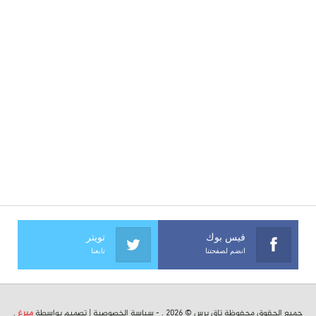
فيس بوك
تويتر
انضم لصفحتنا
تابعنا
جميع الحقوق محفوظة تاق برس © 2026 . -
سياسة الخصوصية
| تصميم بواسطة
ميرغ
.