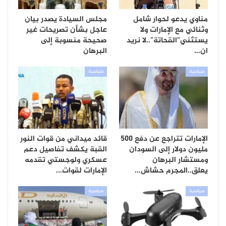
مناوي يدعو لحوار شامل
مجلس السيادة يصدر بيان
وثنائي مع الإمارات ولا
عاجل بشأن تصريحات غير
يستثني”القحاتة”..لا نريد
صحيحة منسوبة إلى
ان…
البرهان
سياسية
سياسية
الإمارات تتراجع عن دفع 500
قائد ميداني من قوات النور
مليون دولار إلى السودان
القبة يكشف تفاصيل دعم
ومستشار البرهان
عسكري ولوجستي تقدمه
يعلق..المجرم حشاش…
الإمارات لقوات…
سياسية
سياسية