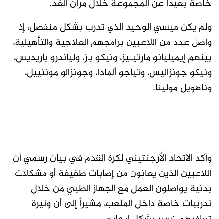
خاصة بعيداً عن المجموعة خلال مران الغد.
ولم يكن ميسي الوحيد الذي تدرب بشكل منفصل، إذ
واصل عدد من اللاعبين برامجهم العلاجية والتأهيلية،
بينهم إيميليانو مارتينيز، ونيكو باز، ولياندرو باريديس،
ونيكو جونزاليس، وتياجو ألمادا، وجونزالو مونتييل،
وناهويل مولينا.
وأكد الاتحاد الأرجنتيني لكرة القدم في بيان رسمي أن
اللاعبين الذين يعانون من إصابات طفيفة أو مشكلات
بدنية يواصلون العمل مع الجهاز الطبي من خلال
تدريبات خاصة داخل الملعب، مشيراً إلى أن وتيرة