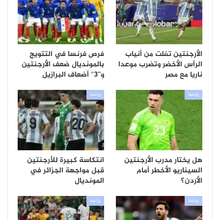
الأرجنتين تفلت من أنياب
فرص فرنسا في التتويج
الرأس الأخضر وتضرب موعدا
بالمونديال ضعف الأرجنتين
ناريا مع مصر
و”3″ أضعاف البرازيل
رياضة
رياضة
هل يختار مدرب الأرجنتين
انتكاسة كبيرة للأرجنتين
السيناريو الأخطر أمام
قبل مواجهة الجزائر في
الأردن؟
المونديال
رياضة
رياضة