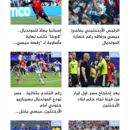
الرئيس الأرجنتيني يفاجئ
إسبانيا بطلاً للمونديال..
ميسي ورفاقه رغم خسارة
“لاروخا” تكتب نهاية
المونديال
مأساوية لـ “رقصة ميسي…
رياضة
رياضة
بعد إحتجاج مصر..أول قرار
رغم التقدم بثنائية .. مصر
من فيفا تجاه حكم لقاء
تودع المونديال بسيناريو
الأرجنتين
جنوني أمام
الأرجنتين..ميسي يقتل…
رياضة
رياضة