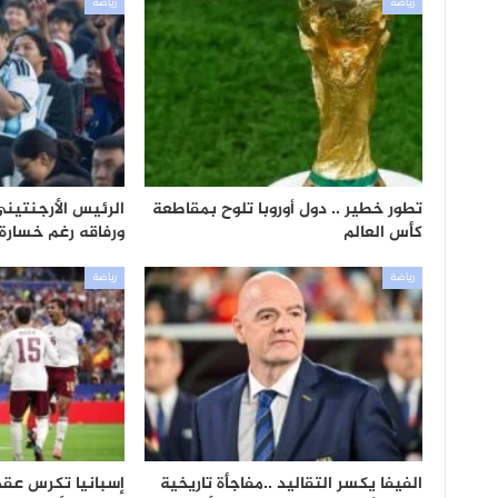
رياضة
رياضة
تطور خطير .. دول أوروبا تلوح بمقاطعة
الرئيس الأرجنتي
كأس العالم
ورفاقه رغم خسارة 
رياضة
رياضة
الفيفا يكسر التقاليد ..مفاجأة تاريخية
إسبانيا تكرس عقد