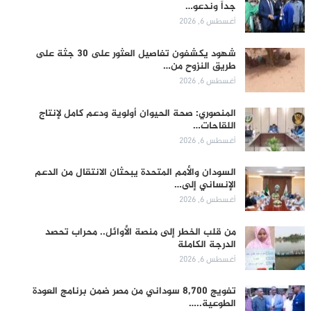
جداً وندعو…
أغسطس 6, 2026
شهود يكشفون تفاصيل العثور على 30 جثة على
طريق النزوح من…
أغسطس 6, 2026
المنصوري: صحة الحيوان أولوية ودعم كامل لإنتاج
اللقاحات…
أغسطس 6, 2026
السودان والأمم المتحدة يبحثان الانتقال من الدعم
الإنساني إلى…
أغسطس 6, 2026
من قلب الخطر إلى منصة الأوائل.. محراب تحصد
الدرجة الكاملة
أغسطس 6, 2026
تفويج 8,700 سوداني من مصر ضمن برنامج العودة
الطوعية..…