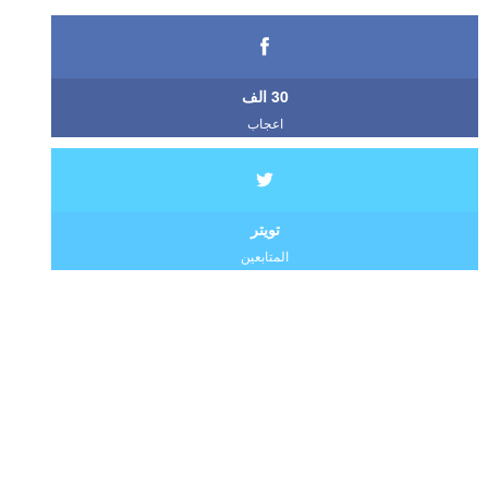
30 الف
اعجاب
تويتر
المتابعين