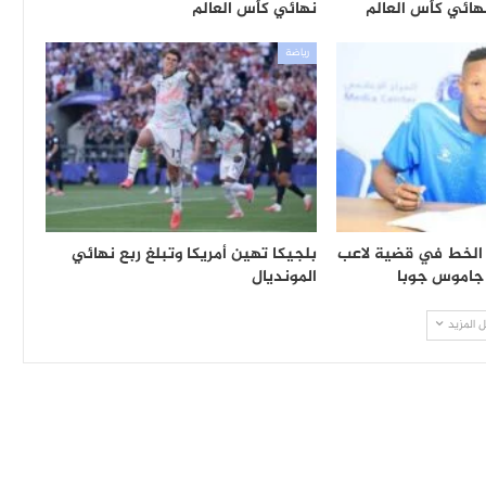
هائي كأس العالم
نهائي كأس العالم
رياضة
 الخط في قضية لاعب
بلجيكا تهين أمريكا وتبلغ ربع نهائي
جاموس جوبا
المونديال
 المزيد