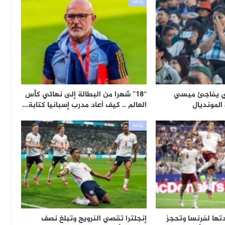
رياضة
ني يفاجئ ميسي
“18” شهرا من البطالة إلى نهائي كأس
المونديال
العالم .. كيف أعاد مدرب إسبانيا كتابة…
رياضة
تها لفرنسا وتحجز
إنجلترا تقصي النرويج وتبلغ نصف