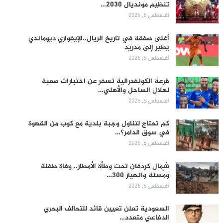
تنظيم مونديال 2030…
أغسطس 6, 2026
أغلى صفقة في تاريخ الريال..الإيفواري ديوماندي
يطير إلى مدريد
أغسطس 6, 2026
قرعة الكونفدرالية تسفر عن اختبارات صعبة
لهلال الساحل والأهلي…
أغسطس 6, 2026
كم تحتاج لتناول وجبة بلدية مع كوب من القهوة
في سوق الدامر؟…
أغسطس 6, 2026
شمال كردفان تحت وطأة الأمطار.. وفاة طفلة
ومُسنة وانهيار 300…
أغسطس 6, 2026
السعودية تعلن تعيين قائد للتحالف البحري
الدفاعي متعدد…