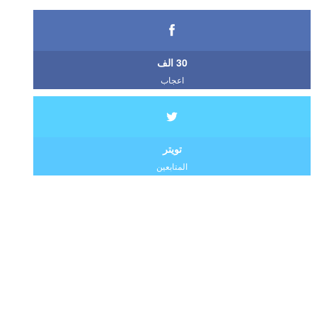
30 الف
اعجاب
تويتر
المتابعين