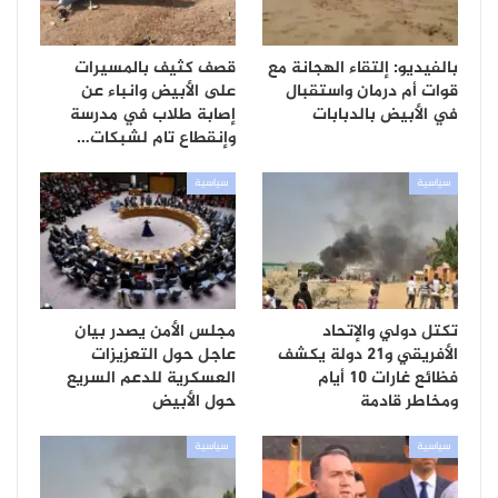
بالفيديو: إلتقاء الهجانة مع
قصف كثيف بالمسيرات
قوات أم درمان واستقبال
على الأبيض وانباء عن
في الأبيض بالدبابات
إصابة طلاب في مدرسة
وإنقطاع تام لشبكات…
سياسية
سياسية
تكتل دولي والإتحاد
مجلس الأمن يصدر بيان
الأفريقي و21 دولة يكشف
عاجل حول التعزيزات
فظائع غارات 10 أيام
العسكرية للدعم السريع
ومخاطر قادمة
حول الأبيض
سياسية
سياسية