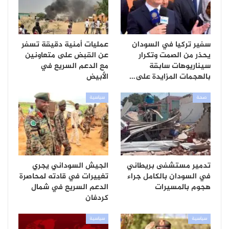
سفير تركيا في السودان
عمليات أمنية دقيقة تسفر
يحذر من الصمت وتكرار
عن القبض على متعاونين
سيناريوهات سابقة
مع الدعم السريع في
بالهجمات المزايدة على…
الأبيض
صحة
سياسية
تدمير مستشفى بريطاني
الجيش السوداني يجري
في السودان بالكامل جراء
تغييرات في قادته لمحاصرة
هجوم بالمسيرات
الدعم السريع في شمال
كردفان
سياسية
سياسية