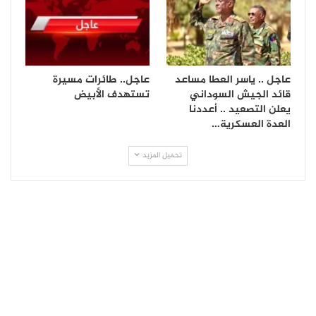
عاجل .. ياسر العطا مساعد
عاجل.. طائرات مسيرة
قائد الجيش السوداني
تستهدف الأبيض
يعلن التصعيد .. أعددنا
العدة العسكرية…
تحميل المزيد