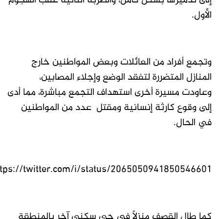
إلى تدميرها بشكل كامل، و​الضربة الثانية عقب الهجوم
الأول.
وتجمع أفراد من العائلات وبعض المواطنين خارج
المنازل المتضررة لتفقد الوضع وإجلاء المصابين،
وعاودت مسيرة أخرى استهداف التجمع مباشرة، مما أدى
إلى وقوع كارثة إنسانية ومقتل عدد من المواطنين
في الحال.
ttps://twitter.com/i/status/2065050941850546601
كما طال القصف منزلاً في حي سكني آخر بالمنطقة