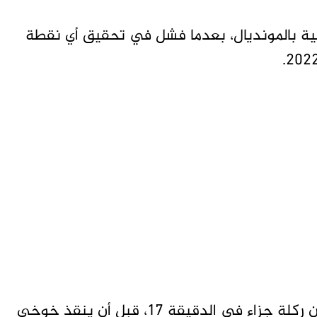
نية بالمونديال، بعدما فشل في تحقيق أي نقطة
تقدم المنتخب السويسري بهدف بريل إمبولو من ركلة جزاء في الدقيقة 17، قبل أن ينقذ خوخي