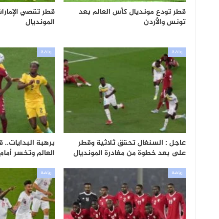
قطر تودع مونديال كأس العالم بعد
قطر تقصي الإمارا
تونس والأردن
المونديال
رياضة
رياضة
عاجل : السنغال تحقق ثلاثية وقطر
برهبة البدايات.. 
على بعد خطوة من مغادرة المونديال
العالم وتخسر أمام 
رياضة
رياضة