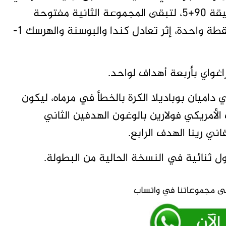
بوعلام المنتخب القطري برأسية قاتلة في الدقيقة 90+5، لتبقى المجموعة الثانية مفتوحة
على كل الاحتمالات بعد تعادل الفرق الأربعة بنقطة واحدة، إثر تعادل كندا والبوسنة والهرسك 1-
اغواي بأربعة أهداف لواحد.
 داميان بوباديلا الكرة بالخطأ في مرماه، ليكون
أمريكي فولارين بالوغون الهدفين الثاني
ني رينا الهدف الرابع.