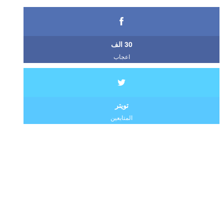
30 الف
اعجاب
تويتر
المتابعين