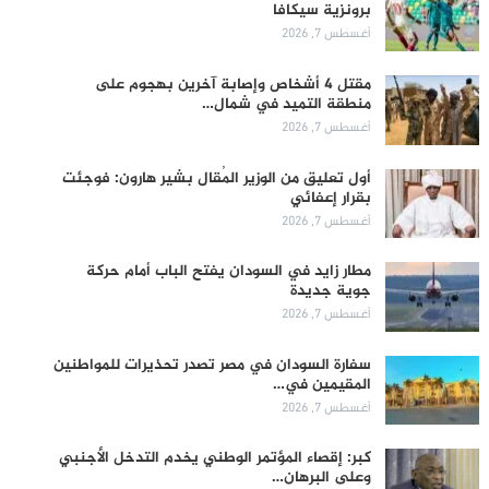
برونزية سيكافا
أغسطس 7, 2026
مقتل 4 أشخاص وإصابة آخرين بهجوم على
منطقة التميد في شمال…
أغسطس 7, 2026
أول تعليق من الوزير المُقال بشير هارون: فوجئت
بقرار إعفائي
أغسطس 7, 2026
مطار زايد في السودان يفتح الباب أمام حركة
جوية جديدة
أغسطس 7, 2026
سفارة السودان في مصر تصدر تحذيرات للمواطنين
المقيمين في…
أغسطس 7, 2026
كبر: إقصاء المؤتمر الوطني يخدم التدخل الأجنبي
وعلى البرهان…