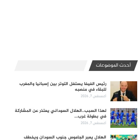
أحدث الموضوعات
رئيس الفيفا يستغل التوتر بين إسبانيا والمغرب
للبقاء في منصبه
أغسطس 7, 2026
لهذا السبب..الهلال السوداني يعتذر عن المشاركة
في بطولة غرب…
أغسطس 7, 2026
الهلال يعبر الجاموس جنوب السودان ويخطف