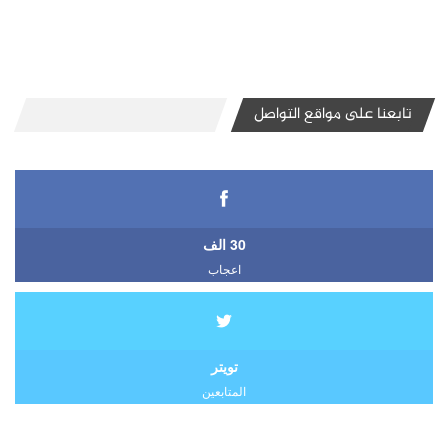
تابعنا على مواقع التواصل
30 الف
اعجاب
تويتر
المتابعين