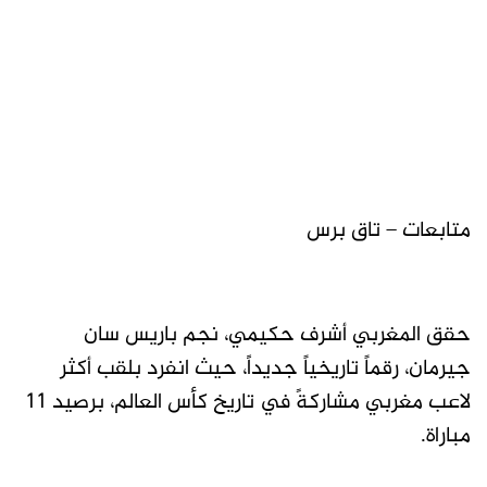
متابعات – تاق برس
حقق المغربي أشرف حكيمي، نجم باريس سان
جيرمان، رقماً تاريخياً جديداً، حيث انفرد بلقب أكثر
لاعب مغربي مشاركةً في تاريخ كأس العالم، برصيد 11
مباراة.