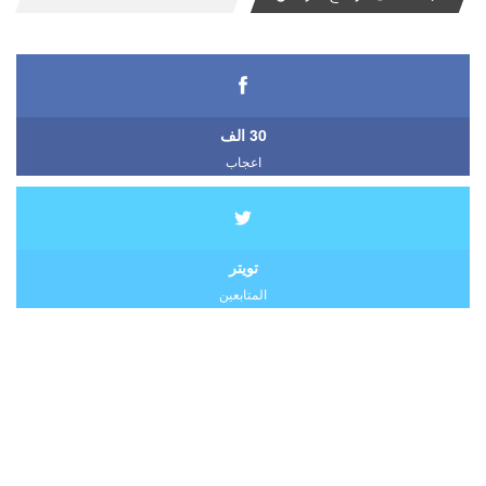
30 الف
اعجاب
تويتر
المتابعين