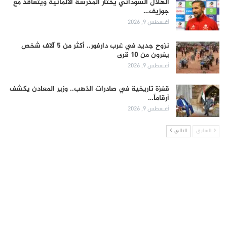
الهلال السوداني يختار المدرسة الألمانية ويتعاقد مع
جوزيف…
أغسطس 9, 2026
نزوح جديد في غرب دارفور.. أكثر من 5 آلاف شخص
يفرون من 10 قرى
أغسطس 9, 2026
قفزة تاريخية في صادرات الذهب.. وزير المعادن يكشف
أرقاماً…
أغسطس 9, 2026
السابق
التالي