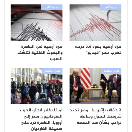
علوم وتكنلوجيا
علوم وتكنلوجيا
هزة أرضية بقوة 5.6 درجة
هزة أرضية في القاهرة
تضرب مصر “فيديو”
والبحوث الفلكية تكشف
السبب
دولي واقليمي
دولي واقليمي
لا جفاف بإثيوبيا.. مصر تحدد
لماذا يغادر لاجئو الحرب
شروطها لقبول وساطة
السودانيون مصر إلى
ترامب بشأن سد النهضة
أوروبا..القاهرة ترد على
صحيفة الغارديان