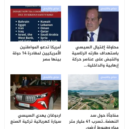
دولي واقليمي
دولي واقليمي
محاولة إغتيال السيسي
أمريكا تدعو المواطنين
باستهداف طارته الرئاسية
الأمريكيين لمغادرة 14 دولة
والقبض على عناصر حركة
بينها مصر
إرهابية والداخلية…
دولي واقليمي
دولي واقليمي
مفاجأة حول سد
اردوغان يهدي السيسي
النهضة..تسرب 41 مليار متر
سيارة كهربائية تركية الصنع
مياه وهبوط أرضي