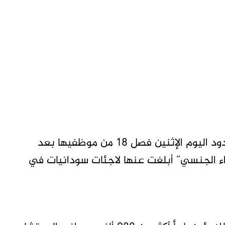
متابعات تاق برس – أعلنت منظمة أطباء بلا حدود اليوم الإثنين فصل 18 من موظفيها بعد
اء الجنسي” أبلغت عنها لاجئات سودانيات في