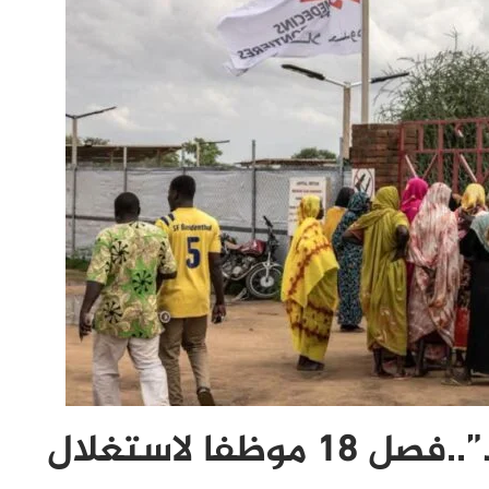
فضيحة تهز “أطباء بلا حدود”..فصل 18 موظفا لاستغلال