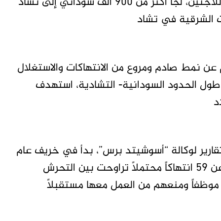
وفقاً للمفوضية السامية للأمم المتحدة لشؤون للاجئين، لجأ أكثر من 900 ألف سوداني إلى تشاد
ت الشرقية في تشاد
عن نمط صادم ومروع من الانتهاكات والاستغلال
ل الحدود السودانية- التشادية، استهدف
د
قارير لوكالة “أسوشيتد برس”، بدأ في خريف عام
2024 واستكمل في يوليو (تموز) 2025، كشف عن 59 انتهاكاً محتملاً تراوحت بين التحرش