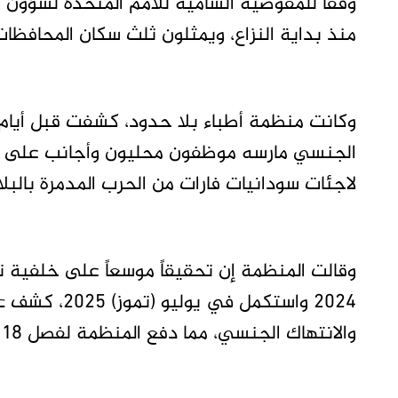
منذ بداية النزاع، ويمثلون ثلث سكان المحافظا
وكانت منظمة أطباء بلا حدود، كشفت قبل أيام 
الجنسي مارسه موظفون محليون وأجانب على طو
لاجئات سودانيات فارات من الحرب المدمرة بالبلا
وقالت المنظمة إن تحقيقاً موسعاً على خلفية ت
والانتهاك الجنسي، مما دفع المنظمة لفصل 18 موظفاً ومنعهم من العمل معها مستقبلاً