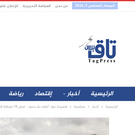
الجمعة, أغسطس 7, 2026
من نحن
السياسة التحريرية
للإعلان على
الرئيسية
أخبار
إقتصاد
رياضة
الرئيسية
أخبار
سياسية
فضيحة تهز “أطباء بلا حدود”..فصل 18 موظفا لاستغلال لاجئات سودانيات جنسيا