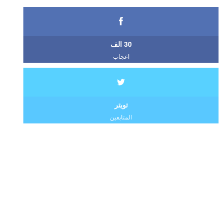
30 الف
اعجاب
تويتر
المتابعين