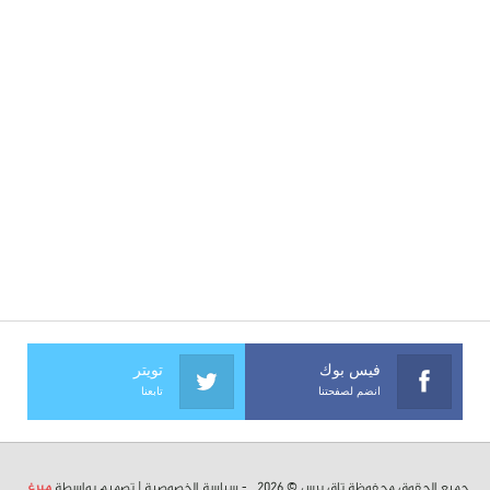
فيس بوك
تويتر
انضم لصفحتنا
تابعنا
جميع الحقوق محفوظة تاق برس © 2026 . -
سياسة الخصوصية
| تصميم بواسطة
ميرغ
.