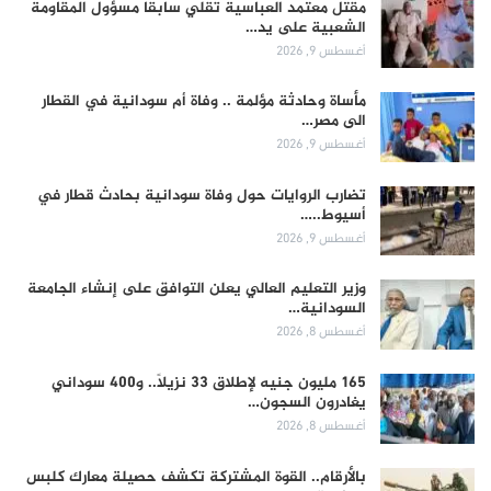
مقتل معتمد العباسية تقلي سابقا مسؤول المقاومة
الشعبية على يد…
أغسطس 9, 2026
مأساة وحادثة مؤلمة .. وفاة أم سودانية في القطار
الى مصر…
أغسطس 9, 2026
تضارب الروايات حول وفاة سودانية بحادث قطار في
أسيوط..…
أغسطس 9, 2026
وزير التعليم العالي يعلن التوافق على إنشاء الجامعة
السودانية…
أغسطس 8, 2026
165 مليون جنيه لإطلاق 33 نزيلاً.. و400 سوداني
يغادرون السجون…
أغسطس 8, 2026
بالأرقام.. القوة المشتركة تكشف حصيلة معارك كلبس