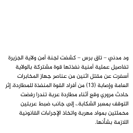
ود مدني – تاق برس – كشفت لجنة أمن ولاية الجزيرة
تفاصيل عملية أمنية نفذتها قوة مشتركة بالولاية
أسفرت عن مقتل اثنين من عناصر جهاز المخابرات
العامة وإصابة (13) من أفراد القوة المنفذة للمطاردة، إثر
حادث مروري وقع أثناء مطاردة عربة تندرا رفضت
التوقف بمعبر الشكابة.، إلى جانب ضبط عربتين
محملتين بمواد مهربة واتخاذ الإجراءات القانونية
اللازمة بشأنها.