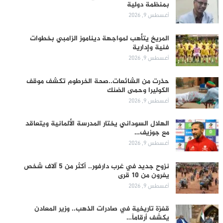
بمنظمة دولية
أغسطس 9, 2026
المريخ يتأهب لمواجهة ديناموز الزامبي بخطوات
فنية وإدارية
أغسطس 9, 2026
حذرت من الشائعات..صحة الخرطوم تكشف موقف
الكوليرا وحمى الضنك
أغسطس 9, 2026
الهلال السوداني يختار المدرسة الألمانية ويتعاقد
مع جوزيف…
أغسطس 9, 2026
نزوح جديد في غرب دارفور.. أكثر من 5 آلاف شخص
يفرون من 10 قرى
أغسطس 9, 2026
قفزة تاريخية في صادرات الذهب.. وزير المعادن
يكشف أرقاماً…