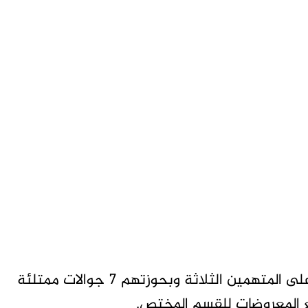
وحسب الشرطة تمكنت القوة من إلقاء القبض على المتهمين الثلاثة وبحوزتهم 7 جوالات ممتلئة
 المعروضات للقسم المختص.