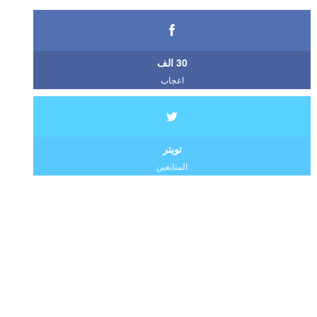
30 الف
اعجاب
تويتر
المتابعين