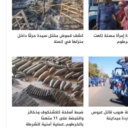
ة إمرأة مسنة تاهت
كشف غموض مقتل سيدة حرقًا داخل
خرطوم
منزلها في كسلا
حوادث
ة هروب قاتل عروس
ضبط أسلحة كلاشنكوف وذخائر
دة ميداينة
والقبضة على 11 متهمًا
بالخرطوم..عملية أمنية للشرطة