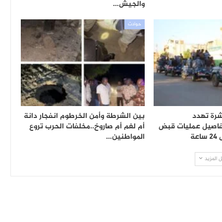
والجيش…
حوادث
شرة تهدد
بين الشرطة وأمن الخرطوم انفجار دانة
اصيل عمليات قبض
أم لغم أم صاروخ..مخلفات الحرب تروع
ة
المواطنين…
 المزيد