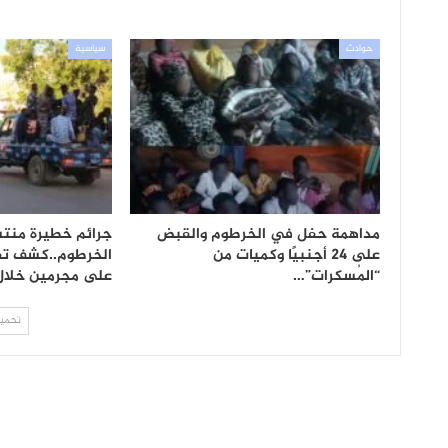
حوادث
سياسية
مداهمة حفل في الخرطوم والقبض
جرائم خطيرة منت
على 24 أجنبيًا وكميات من
الخرطوم..كشف تف
“المُسكرات”…
على مجرمين خلال 24 ساع
تحميل