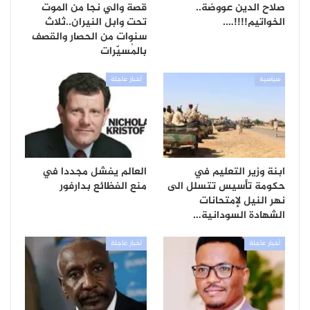
صلاح الدين عووضة..
قصة والي نجا من الموت
الخواتيم!!!!….
تحت وابل النيران..ثلاث
سنوات من الحصار والقصف
بالمُسيّرات
سياسية
أخبار عاجلة
ابنة وزير التعليم في
العالم يفشل مجددا في
حكومة تأسيس تتسلل الى
منع الفظائع بدارفور
نهر النيل لإمتحانات
الشهادة السودانية…
أخبار عاجلة
أخبار عاجلة