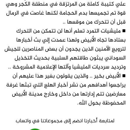
علي كتيبة كاملة من المرتزقة في منطقة الكُجر وهي
قوة تم تجميعها بدم الحجامة لكنها غاصت في الرمال
قبل أن تتحرك من موقعها ..
■ مليشيات التمرد تعلم أنها لن تتمكن من التحرك
بعتادها تجاه الأبيض ولهذا عمدت إلي بث أخبارها
لترويع الآمنين الذين يجدون أن بعض المناصرين للجيش
السوداني يبثون طاقتهم السلبية بحديث التخذيل
وترديد سرديات المليشيا وآلتها الإعلامية المشروخة ..
■ الأبيض بخير .. والذين يقولون بغير هذا عليهم أن
يراجعوا أهدافهم من نشر أخبار الهلع التي تبثها غرفة
معارضين تتم إدارتها من داخل وخارج مدينة الأبيض
المحفوظة بحول الله.