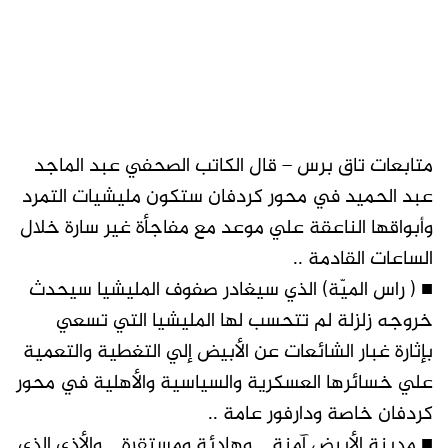
متابعات تاق برس – قال الكاتب الصحفي عبد الماجد
عبد الحميد في محور كردفان ستكون مليشيات التمرد
وأبواقها الناعقة علي موعد مع مفاجأة غير سارة خلال
الساعات القادمة ..
■ ( راس الميّة) الذي سيغادر صفوف المليشيا سيحدث
خروجه زلزلة لم تتحسب لها المليشيا التي تسعي
بإثارة غبار الشائعات عن الأبيض إلي التغطية والتعمية
علي خسائرها العسكرية والسياسية والأهلية في محور
كردفان خاصة ودارفور عامة ..
■ مدينة الأبيض آمنة .. وهادئة ومستقرة .. والأذي الذي