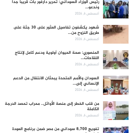
رئيس الوزراء السوداني: تحرير دارفور بات قريباً جداً
وندعو…
أغسطس 6, 2026
شهود يكشفون تفاصيل العثور على 30 جثة على
طريق النزوح من…
أغسطس 6, 2026
المنصوري: صحة الحيوان أولوية ودعم كامل لإنتاج
اللقاحات…
أغسطس 6, 2026
السودان والأمم المتحدة يبحثان الانتقال من الدعم
الإنساني إلى…
أغسطس 6, 2026
من قلب الخطر إلى منصة الأوائل.. محراب تحصد الدرجة
الكاملة
أغسطس 6, 2026
تفويج 8,700 سوداني من مصر ضمن برنامج العودة