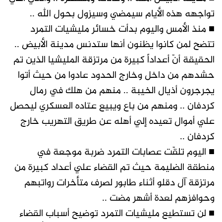
تواجهه هذه الأيام سيمضي وسيزول بحول الله ..
■ منذ الأمس واليوم بدأت خسائر مليشيات التمرد
تتضح لمن كانوا يظنون أنها ستدنس مدينة الأبيض ..
الحقيقة أنّ أعداداً كبيرة من مرتزقة المليشيا الذين تم
حشدهم من داخل وخارج الحدود عادوا من حيث أتوا
يجرجرون أذيال الخيبة .. منهم من هلك في رمال
كردفان .. ومنهم من باع ويبيع عتاده العسكري ليحصل
علي أموال تعيده إلي أهله عن طريق التهريب خارج
كردفان ..
■ اليوم تلقّت عصابات التمرد ضربة موجعة في
منطقة الضليمة حيث تم القضاء علي أعداد كبيرة من
مرتزقة آل دقلو أثناء طابور لصرف متأخرات رواتبهم
وحوافزهم لعدة أشهر مضت ..
■ لن تستطيع مليشيات التمرد توضيح أسباب القضاء