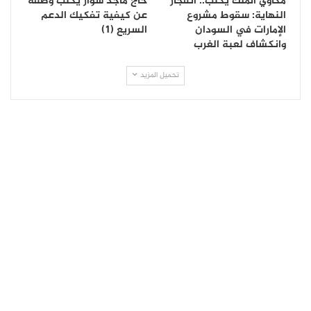
مكاوي الملك يكتب.. انفجار
حاج ماجد سوار يكتب وصفة
النهاية: سقوط مشروع
عن كيفية تفكيك الدعم
الإمارات في السودان
السريع (١)
وانكشاف لعبة الغرب
تحميل المزيد