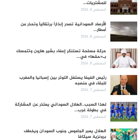
للمشتريات…
أغسطس 8, 2026
الأرصاد السودانية تصدر إنذاراً برتقالياً وتحذر من
أمطار…
أغسطس 8, 2026
حركة مسلحة تستنكر إعفاء بشير هارون وتتمسك
بـ«حقها» في…
أغسطس 8, 2026
رئيس الفيفا يستغل التوتر بين إسبانيا والمغرب
للبقاء في منصبه
أغسطس 7, 2026
لهذا السبب..الهلال السوداني يعتذر عن المشاركة
في بطولة غرب…
أغسطس 7, 2026
الهلال يعبر الجاموس جنوب السودان ويخطف
برونزية سيكافا