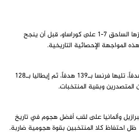
كانت ألمانيا قد استعادت الصدارة مؤقتاً بعد فوزها الساحق 7-1 على كوراساو، قبل أن ينجح
ذه المواجهة الإحصائية التاريخية.
وتأتي الأرجنتين في المركز الثالث برصيد 155 هدفاً، تليها فرنسا بـ139 هدفاً، ثم إيطاليا بـ128
 المتصدرين وبقية المنتخبات.
برازيل وألمانيا على لقب أفضل هجوم في تاريخ