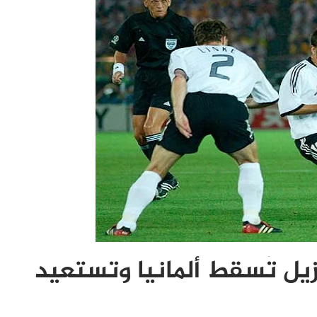
ازيل تُسقط ألمانيا وتستعيد