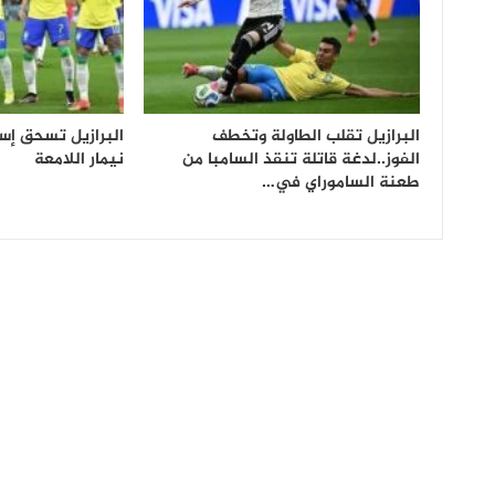
البرازيل تقلب الطاولة وتخطف
البرازيل تسحق إس
الفوز..لدغة قاتلة تنقذ السامبا من
نيمار اللامعة
طعنة الساموراي في…