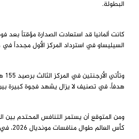
البطولة.
السيليساو في استرداد المركز الأول مجدداً في ه
هدفاً، في تصنيف لا يزال يشهد فجوة كبيرة بين
ومن المتوقع أن يستمر التنافس المحتدم بين ال
كأس العالم طوال منافسات مونديال 2026، في ظل احتفاظ كلا المنتخبين بقوة هجومية ضاربة.