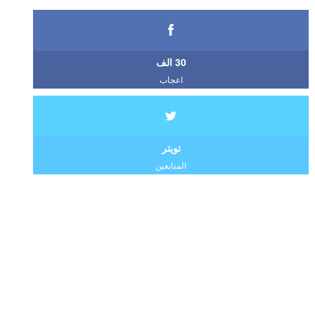
30 الف
اعجاب
تويتر
المتابعين