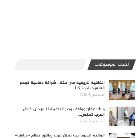
أحدث الموضوعات
اتفاقية تاريخية في مكة.. شراكة دفاعية تجمع
السعودية وتركيا…
أغسطس 8, 2026
مالك عقار: مواقف مصر الداعمة للسودان خلال
الحرب تعكس…
أغسطس 8, 2026
المالية السودانية تعلن قرب إطلاق نظام «نزاهة»