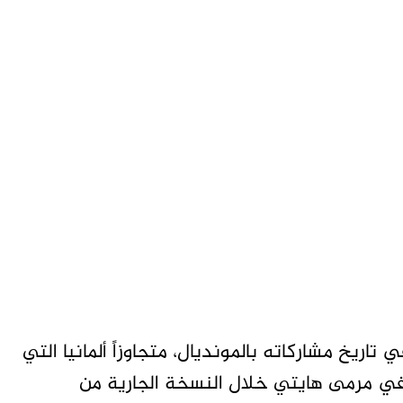
البرازيلي رصيده إلى 241 هدفاً في تاريخ مشاركاته بالمونديال، متجاوزاً ألمانيا التي
ونيا في مرمى هايتي خلال النسخة الجارية من