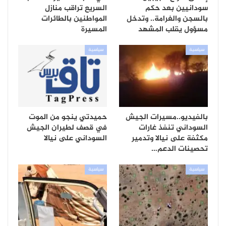
سودانيين بعد حكم
السريع تراقب منازل
بالسجن والغرامة.. وتدخل
المواطنين بالطائرات
مسؤول يقلب المشهد
المسيرة
سياسية
سياسية
بالفيديو..مسيرات الجيش
حميدتي ينجو من الموت
السوداني تنفذ غارات
في قصف لطيران الجيش
مكثفة على نيالا وتدمير
السوداني على نيالا
تحصينات الدعم…
سياسية
سياسية