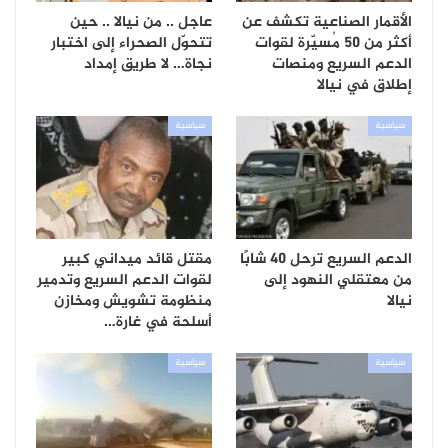
الأقمار الصناعية تكشف عن
عاجل .. من نيالا .. حين
أكثر من 50 مُسيّرة لقوات
تتحوّل الصحراء إلى اختبار
الدعم السريع ومنصات
نجاة… لا طريق إمداد
إطلاق في نيالا
سياسية
سياسية
الدعم السريع ترحل 40 شابًا
مقتل قائد ميداني كبير
من معتقلي النهود إلى
لقوات الدعم السريع وتدمير
نيالا
منظومة تشويش ومخازن
أسلحة في غارة…
سياسية
سياسية