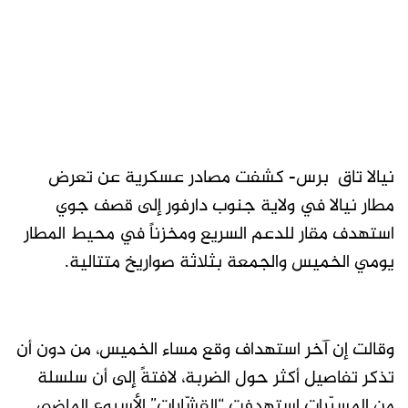
نيالا تاق برس- كشفت مصادر عسكرية عن تعرض
مطار نيالا في ولاية جنوب دارفور إلى قصف جوي
استهدف مقار للدعم السريع ومخزناً في محيط المطار
يومي الخميس والجمعة بثلاثة صواريخ متتالية.
وقالت إن آخر استهداف وقع مساء الخميس، من دون أن
تذكر تفاصيل أكثر حول الضربة، لافتةً إلى أن سلسلة
من المسيّرات استهدفت “القشّارات” الأسبوع الماضي