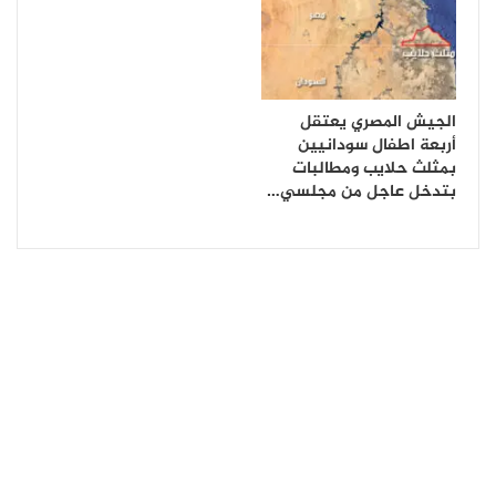
الجيش المصري يعتقل
أربعة اطفال سودانيين
بمثلث حلايب ومطالبات
بتدخل عاجل من مجلسي…