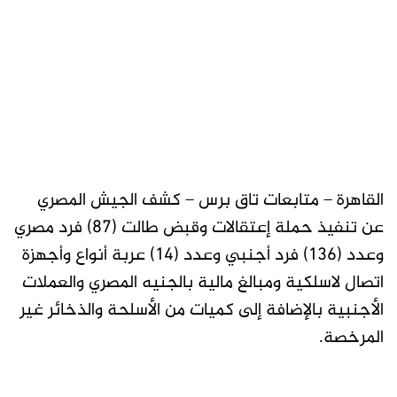
القاهرة – متابعات تاق برس – كشف الجيش المصري
عن تنفيذ حملة إعتقالات وقبض طالت (87) فرد مصري
وعدد (136) فرد أجنبي وعدد (14) عربة أنواع وأجهزة
اتصال لاسلكية ومبالغ مالية بالجنيه المصري والعملات
الأجنبية بالإضافة إلى كميات من الأسلحة والذخائر غير
المرخصة.